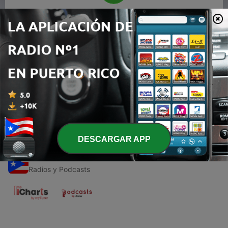
00:00
00:00
Episodios
-
1
Ritmo latino: El bolero
12 abr. 2021
DESCARGAR APP
Emisoras de Puerto Rico
Radios y Podcasts