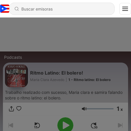
Podcasts
Ritmo Latino: El bolero!
Maria Clara Azevedo
|
1 - Ritmo latino: El bolero
Trabalho realizado com sucesso, Maria clara e samira falando
sobre o ritmo latino: el bolero.
1
x
Volumen