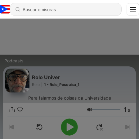
Podcasts
Rolo Univer
Rolo
|
1 - Rolo_Pesquisa_1
Para falarmos de coisas da Universidade
1
x
Volumen