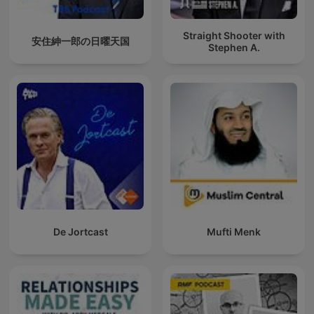
Straight Shooter with
安住紳一郎の日曜天国
Stephen A.
De Jortcast
Mufti Menk