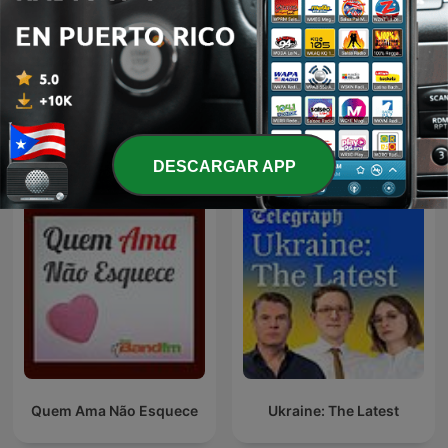
CHACHALAQUEANDO de
The Diary Of A CEO with
Radio Futuro
Steven Bartlett
Internacional
Más podcasts internacionales de Cultura y
sociedad
DESCARGAR APP
Quem Ama Não Esquece
Ukraine: The Latest