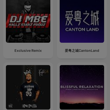
Exclusive Remix
爱粤之城CantonLand