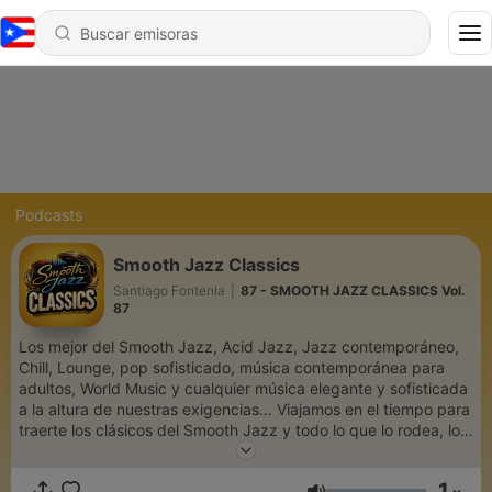
Podcasts
Smooth Jazz Classics
Santiago Fontenla
|
87 - SMOOTH JAZZ CLASSICS Vol.
87
Los mejor del Smooth Jazz, Acid Jazz, Jazz contemporáneo,
Chill, Lounge, pop sofisticado, música contemporánea para
adultos, World Music y cualquier música elegante y sofisticada
a la altura de nuestras exigencias… Viajamos en el tiempo para
traerte los clásicos del Smooth Jazz y todo lo que lo rodea, los
temas que nunca pasan y permanecen en nuestra memoria. Un
espacio de Santiago Fontenla
1