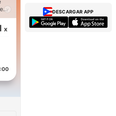
e
re
DESCARGAR APP
.
1
x
:00