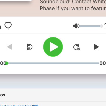
Soundcloud! Contact Whit
Phase if you want to featu
your music on this podcast
djwhitephase@gmail.com
Volumen
:00
00
ios