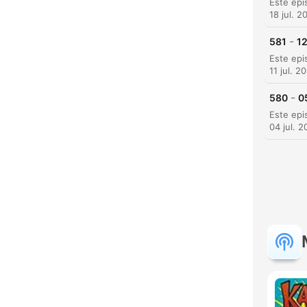
18 jul. 2
-
581
1
11 jul. 2
-
580
0
04 jul. 
H
Dest