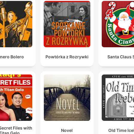
00:44:04 · O personagem comunica sua decisão de deixar o
emprego atual para buscar novos desafios em outro local.
Eu sou a host do You're Dead to Me, a BBC comedy
show que tomou history seriously.
01:15:20 · Greg Jenner apresenta o conceito e o tom do seu
programa de comédia histórica da BBC.
nero Bolero
Powtórka z Rozrywki
Santa Claus 
Secret Files with
Novel
Old Time Ic
Titan Gelo