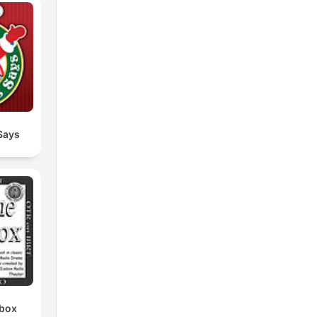
Says
ebox