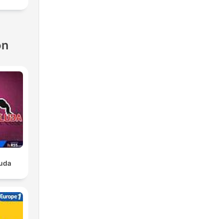
ón
luda