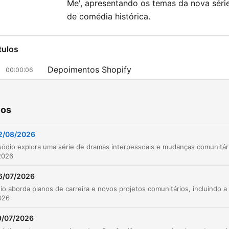
Me', apresentando os temas da nova séri
de comédia histórica.
tulos
Depoimentos Shopify
00:00:06
The Archers Omnibus
00:01:05
ios
Conflitos e Reações à Separação
00:03:00
Confronto de Kenton e Harrison
2/08/2026
00:07:16
Preocupações Familiares
00:12:51
2026
Convivência Familiar e Rotina
6/07/2026
00:14:01
Planos para o Comitê e a Renovação do Abrig
2026
00:15:44
9/07/2026
Encontro no Jardim
00:17:28