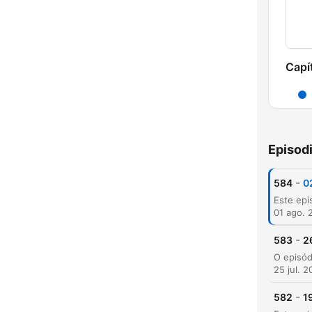
Capí
Episod
-
584
0
01 ago. 
-
583
2
25 jul. 
-
582
1