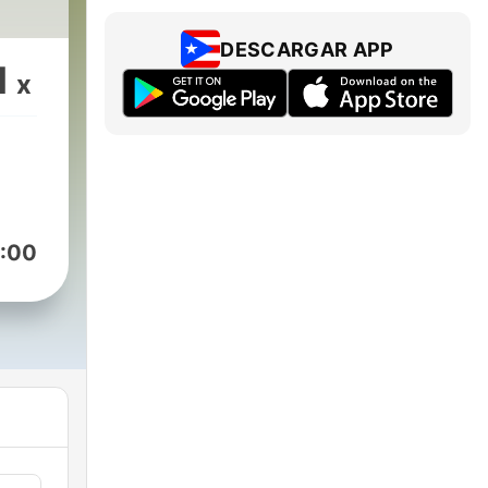
DESCARGAR APP
1
x
:00