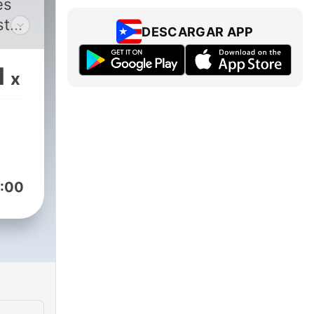
es
stor
DESCARGAR APP
1
x
a
ezerrd
:00