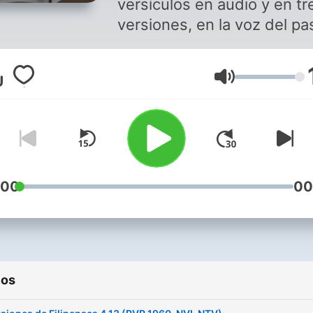
versículos en audio y en tr
versiones, en la voz del pa
Smaily Rosario y su esposa
Rosanna Ramírez.
Volumen
Para más información visit
https://linktr.ee/radioeben
:00
00
ios