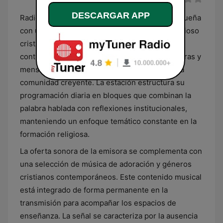
DESCARGAR APP
Radio Amor de Dios es una emisora puertorriqueña
con una programación dedicada al ámbito religioso
cristiano. Su formato se basa en la emisión de
contenidos doctrinales, estudios de las escrituras y
mensajes de carácter espiritual orientados a la
comunidad creyente. La estación estructura su
programación diaria en bloques que combinan la
palabra hablada con reflexiones institucionales,
manteniendo un enfoque temático constante en la
formación religiosa.
La oferta sonora de la emisora se complementa con
una selección de música de adoración y géneros
cristianos contemporáneos. Este contenido musical
está integrado de forma permanente en la
transmisión para acompañar los espacios de
enseñanza. La señal se caracteriza por la ausencia