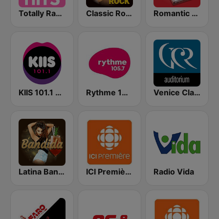
Totally Radio Hits
Classic Rock Station
Romantic Vibes
KIIS 101.1 Melbourne
Rythme 105.7 FM
Venice Classic Radio | VCR Auditorium
Latina Bandida!
ICI Première Québec
Radio Vida