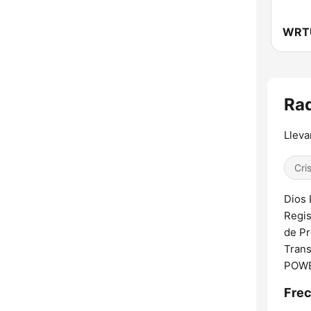
Rad
Lleva
Cri
Dios 
Regis
de Pr
Trans
POW
Frec