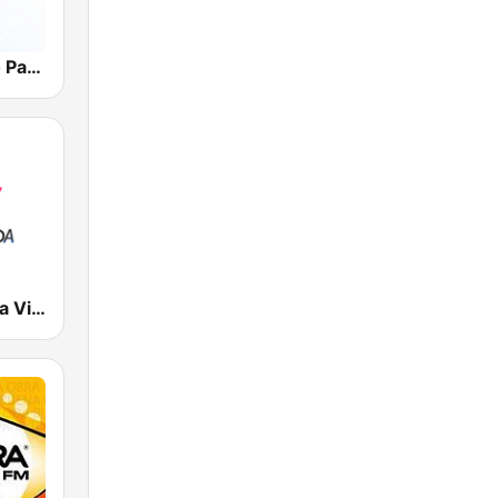
WKVM Radio Paz 810 AM
WNVM Nueva Vida 97.7 FM