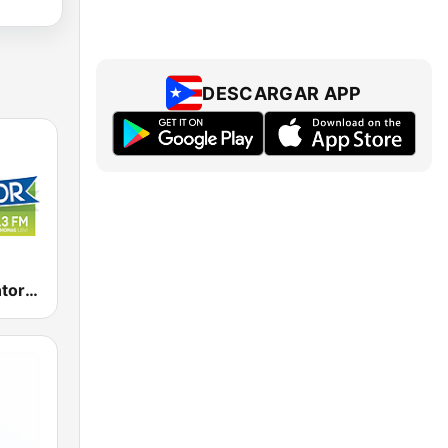
DESCARGAR APP
WERR Redentor 104.1 FM