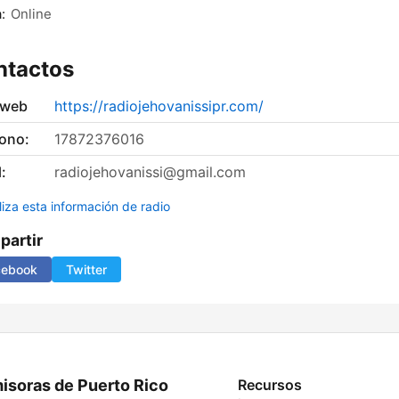
:
Online
ntactos
 web
https://radiojehovanissipr.com/
fono:
17872376016
:
radiojehovanissi@gmail.com
liza esta información de radio
artir
cebook
Twitter
isoras de Puerto Rico
Recursos