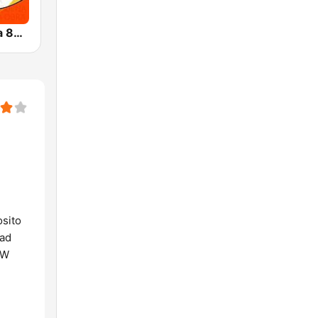
WCRP Inspira 88.1 FM
osito
dad
OW