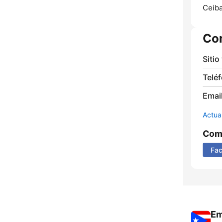
Ceiba
Co
Sitio
Telé
Email
Actua
Comp
Fa
Em