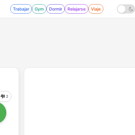
Trabajar
Gym
Dormir
Relajarse
Viaje
2