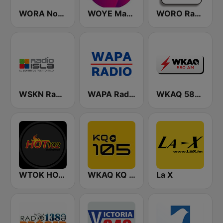
WORA Noti Uno 630 AM
WOYE Magic 97.3 FM
WORO Radio Oro 92.5 FM
WSKN Radio Isla 1320 AM
WAPA Radio
WKAQ 580 AM
WTOK HOT 102
WKAQ KQ 105
La X