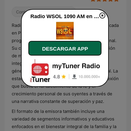
Contemporánea para adultos
Radio WSOL 1090 AM en vivo
Radio WSOL 1090 AM es una emisora radial ubicada
en Puerto Rico que se especializa en una
programación de carácter cristiano e inspiracional.
Su contenido principal está orientado a la difusión
DESCARGAR APP
de mensajes de esperanza y valores éticos,
integrando una selección musical que abarca
géneros contemporáneos de temática espiritual. La
estación se posiciona como un espacio de reflexión
que busca el fortalecimiento de la fe y el
crecimiento personal de sus oyentes a través de
una narrativa constante de superación y paz.
El formato de la emisora también incluye una
variedad de segmentos informativos y educativos
enfocados en el bienestar integral de la familia y la