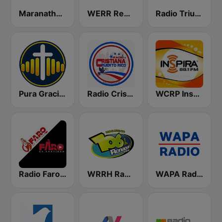
Maranatha Radio Ministries
WERR Redentor 104.1 FM
Radio Triunfo 96.9 FM
Pura Gracia - WRPG-DB
Radio Cristiana Puerto Rico
WCRP Inspira 88.1 FM
Radio Faro de Santidad
WRRH Radio Renacer 106.1 FM
WAPA Radio