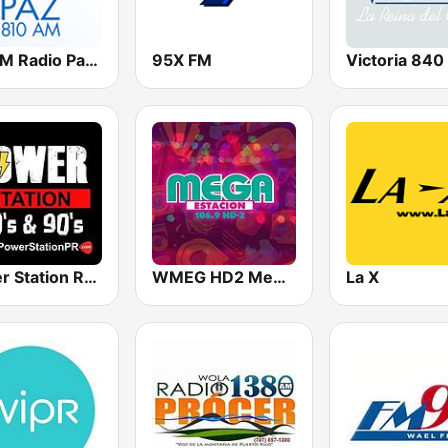
WKVM Radio Paz 810 AM
95X FM
Victoria 84
Power Station Radio
WMEG HD2 Mega Estacion
La X