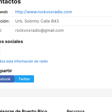
ntactos
 web
http://www.rockvoxradio.com
ción:
Urb. Sobrino Calle B43
:
rockvoxradio@gmail.com
s sociales
liza esta información de radio
artir
cebook
Twitter
isoras de Puerto Rico
Recursos