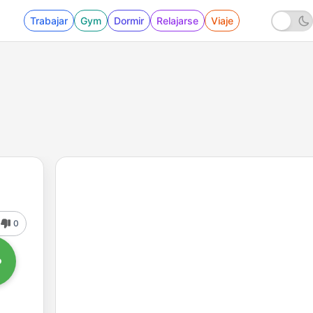
Trabajar
Gym
Dormir
Relajarse
Viaje
0