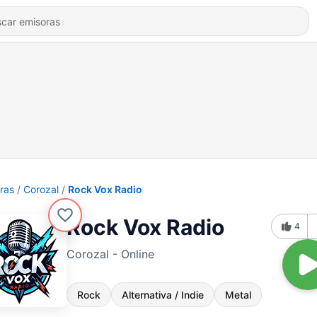
ras
Corozal
Rock Vox Radio
Rock Vox Radio
4
Corozal - Online
Rock
Alternativa / Indie
Metal