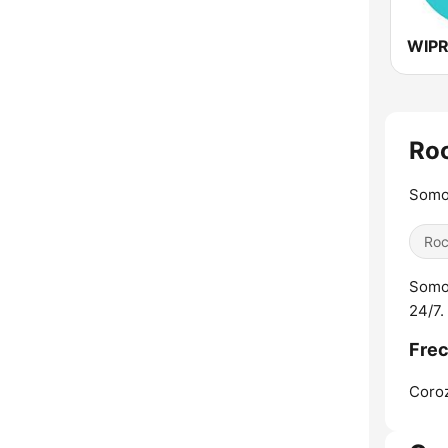
Roc
Somo
Ro
Somos
24/7.
Frec
Coroz