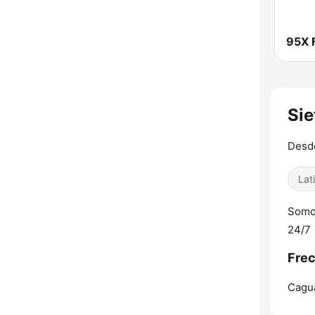
95X 
Sie
Desde
Lat
Somos
24/7
Frec
Cagu