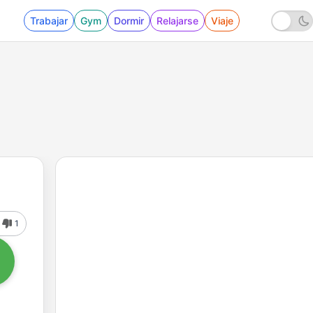
Trabajar
Gym
Dormir
Relajarse
Viaje
1