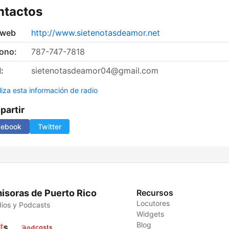
ntactos
 web
http://www.sietenotasdeamor.net
fono:
787-747-7818
:
sietenotasdeamor04@gmail.com
liza esta información de radio
artir
cebook
Twitter
isoras de Puerto Rico
Recursos
Locutores
ios y Podcasts
Widgets
Blog