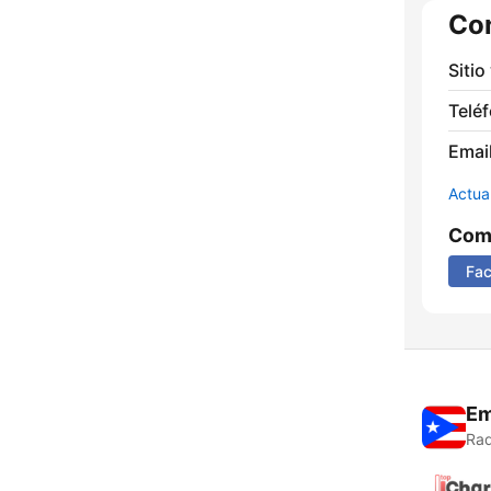
Co
Sitio
Telé
Email
Actua
Comp
Fa
Em
Rad