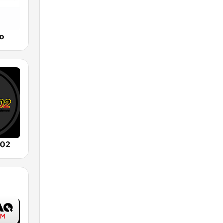
io
102