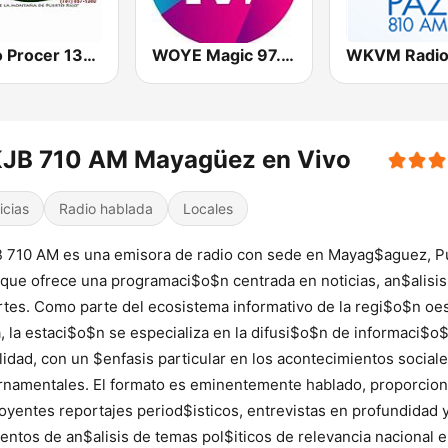
Radio Procer 1380 AM
WOYE Magic 97.3 FM
JB 710 AM Mayagüez en Vivo
icias
Radio hablada
Locales
 710 AM es una emisora de radio con sede en Mayag$aguez, P
 que ofrece una programaci$o$n centrada en noticias, an$alisis
tes. Como parte del ecosistema informativo de la regi$o$n oe
la, la estaci$o$n se especializa en la difusi$o$n de informaci$o
lidad, con un $enfasis particular en los acontecimientos sociale
namentales. El formato es eminentemente hablado, proporcio
 oyentes reportajes period$isticos, entrevistas en profundidad 
ntos de an$alisis de temas pol$iticos de relevancia nacional e