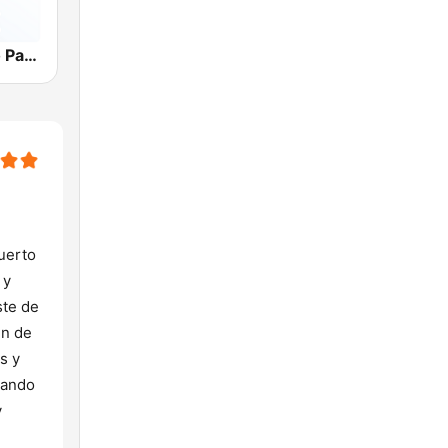
WKVM Radio Paz 810 AM
uerto
 y
ste de
$n de
s y
nando
y