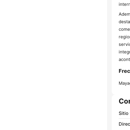
inter
Adem$
desta
comen
regio
servi
integ
acont
Fre
Maya
Co
Sitio
Direc