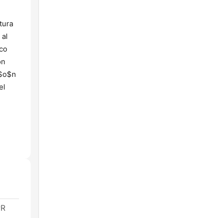
tura
 al
ico
on
i$o$n
el
PR