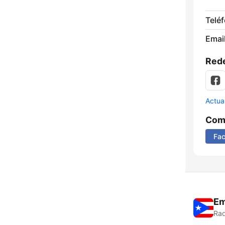
Telé
Email
Rede
Actua
Comp
Fa
Em
Rad