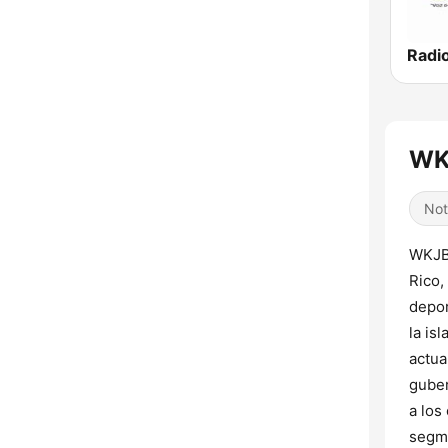
WK
Not
WKJB
Rico,
depor
la is
actua
guber
a los
segme