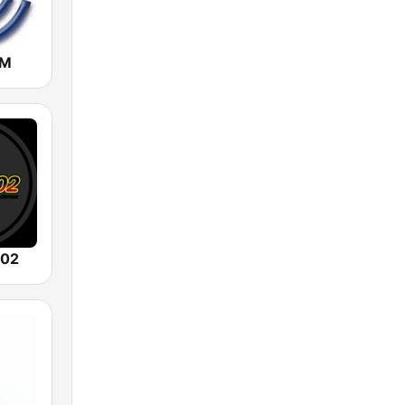
AM
102