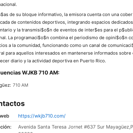
nacional.
as de su bloque informativo, la emisora cuenta con una cober
cada de contenidos deportivos, integrando espacios dedicados
tario y la transmisi$o$n de eventos de inter$es para el p$ubl
nal. La programaci$o$n combina el periodismo de opini$o$n c
cios a la comunidad, funcionando como un canal de comunicac
ral para aquellos interesados en mantenerse informados sobre 
ecer diario y la actividad deportiva en Puerto Rico.
cuencias WJKB 710 AM:
güez:
710 AM
ntactos
 web
https://wkjb710.com/
ción:
Avenida Santa Teresa Jornet #637 Sur Mayagüez,