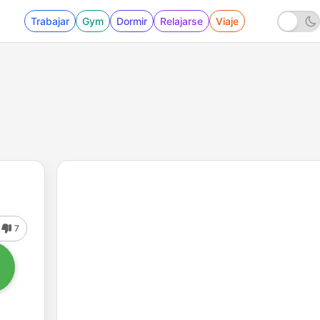
Trabajar
Gym
Dormir
Relajarse
Viaje
7