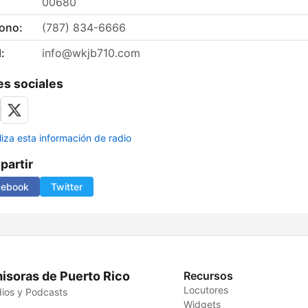
00680
fono:
(787) 834-6666
:
info@wkjb710.com
s sociales
liza esta información de radio
artir
cebook
Twitter
isoras de Puerto Rico
Recursos
Locutores
ios y Podcasts
Widgets