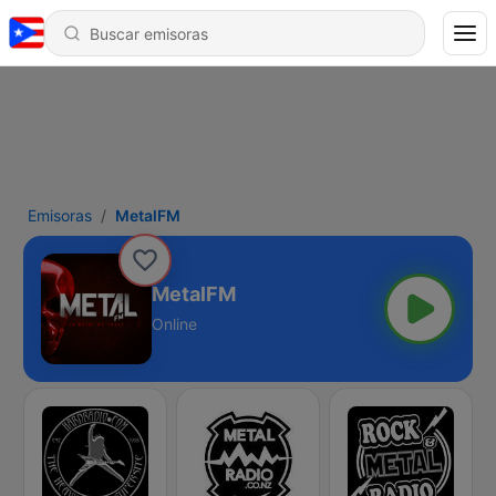
Emisoras
MetalFM
MetalFM
Online