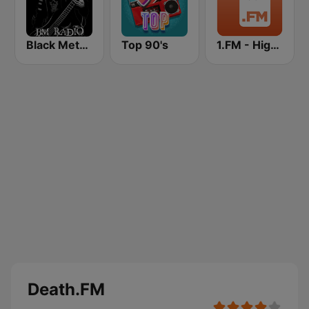
Black Metal Radio
Top 90's
1.FM - High Voltage
Death.FM