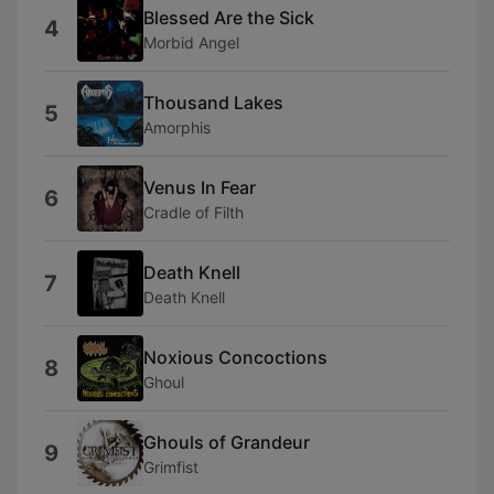
Blessed Are the Sick
4
Morbid Angel
Thousand Lakes
5
Amorphis
Venus In Fear
6
Cradle of Filth
Death Knell
7
Death Knell
Noxious Concoctions
8
Ghoul
Ghouls of Grandeur
9
Grimfist