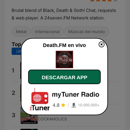
Brutal blend of Black, Death & Goth! Chat, requests
& web player. A 24seven.FM Network station.
Metal
Internacional
Músicas del mundo
Top Canciones
Death.FM en vivo
Últimos 7 días
Últimos 30 días
Underground Assault
1
Hymen Holocaust
DESCARGAR APP
Viribus Unitis
2
Dragony
Cock and Ball Torture
3
COCKAHOLICS