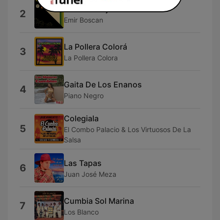
Caballo Viejo
2
Emir Boscan
La Pollera Colorá
3
La Pollera Colora
Gaita De Los Enanos
4
Piano Negro
Colegiala
5
El Combo Palacio & Los Virtuosos De La
Salsa
Las Tapas
6
Juan José Meza
Cumbia Sol Marina
7
Los Blanco