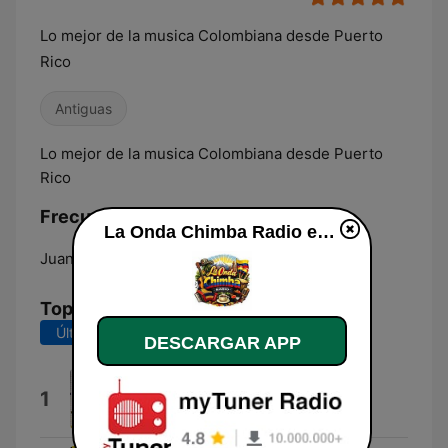
Lo mejor de la musica Colombiana desde Puerto
Rico
Antiguas
Lo mejor de la musica Colombiana desde Puerto
Rico
Frecuencias La Onda Chimba Radio:
La Onda Chimba Radio en vivo
Juana Díaz:
Online
Top Canciones
Últimos 7 días
Últimos 30 días
DESCARGAR APP
De Oro
1
La Familia Andre