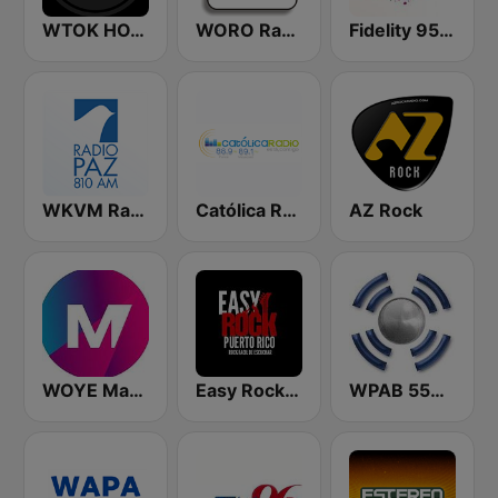
WTOK HOT 102
WORO Radio Oro 92.5 FM
Fidelity 95.7 FM
WKVM Radio Paz 810 AM
Católica Radio
AZ Rock
WOYE Magic 97.3 FM
Easy Rock Puerto Rico
WPAB 550 AM