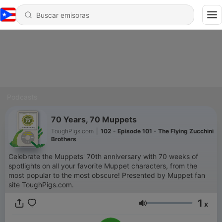
Podcasts
70 Years, 70 Muppets
ToughPigs.com
|
102 - Episode 101 - The Flying Zucchini
Brothers
Celebrate the Muppets' 70th anniversary with 70 weeks of
spotlights on all your favorite Muppet characters, from the
most popular to the most obscure! Presented by Muppet fan
site ToughPigs.com.
1
x
Volumen