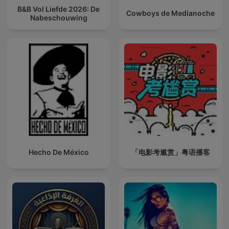
B&B Vol Liefde 2026: De
Cowboys de Medianoche
Nabeschouwing
Hecho De México
「电影考尴赏」粤语播客