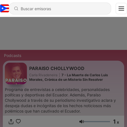
Podcasts
PARAISO CHOLLYWOOD
Carla Rivadeneira
|
7 - La Muerte de Carlos Luis
Morales, Crónica de un Misterio Sin Resolver
Programa de entrevistas a celebridades, personalidades
políticas y deportivas del Ecuador. Además, Paraíso
Chollywood a través de su periodismo investigativo aclara y
despeja dudas e incógnitas de los hechos noticiosos más
polémicos que han cautivado el Ecuador.
1
x
Volumen