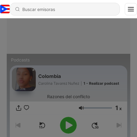
Podcasts
Colombia
Carolina Tavarez Nuñez
|
1 - Realizar podcast
Razones del conflicto
1
x
Volumen