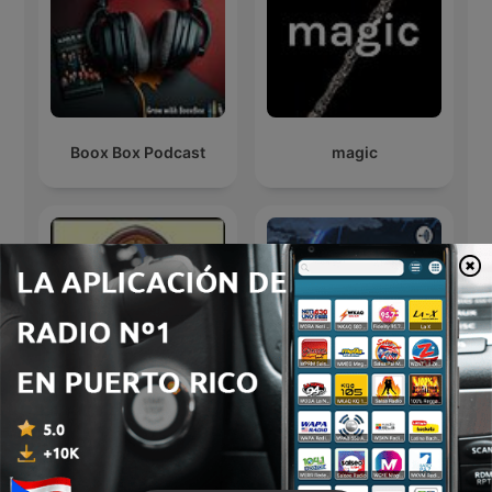
Boox Box Podcast
magic
Old Time Radio Theater
World war III