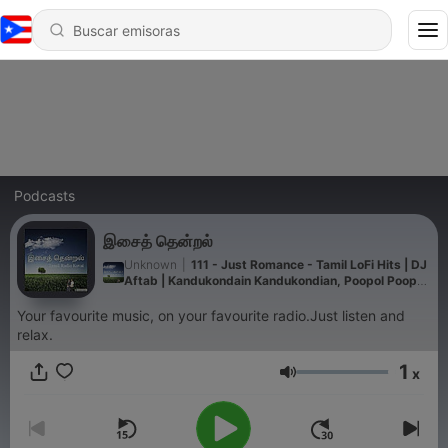
Podcasts
இசைத் தென்றல்
Unknown
|
111 - Just Romance - Tamil LoFi Hits | DJ
Aftab | Kandukondain Kandukondian, Poopol Poopol,
Kaathellam
Your favourite music, on your favourite radio.Just listen and
relax.
1
x
Volumen