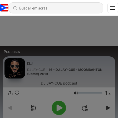
Podcasts
DJ
DJ JAY-CUE
|
16 - DJ JAY-CUE - MOOMBAHTON
(Remix) 2019
DJ JAY-CUE podcast
1
x
Volumen