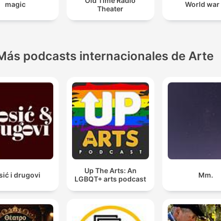
Old Time Radio
magic
World war I
Theater
Más podcasts internacionales de Arte
Up The Arts: An
sić i drugovi
Mm.
LGBQT+ arts podcast