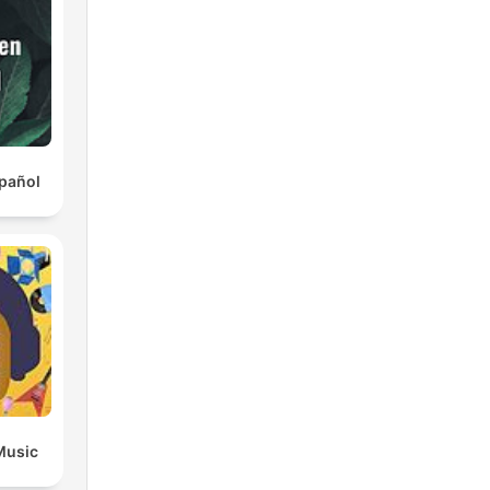
pañol
Music