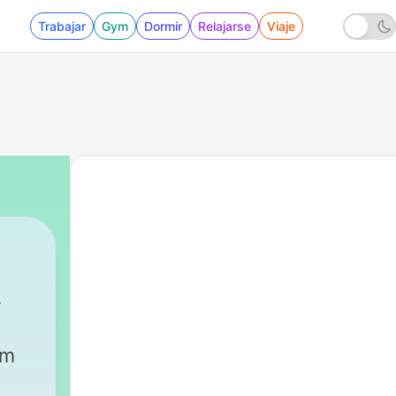
Trabajar
Gym
Dormir
Relajarse
Viaje
um