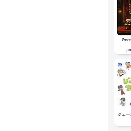
Θέατ
ρ
θε
ジェー