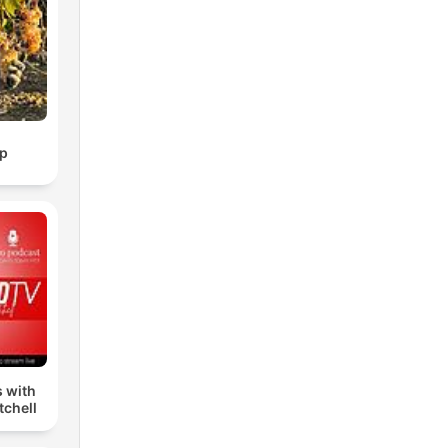
p
s with
tchell