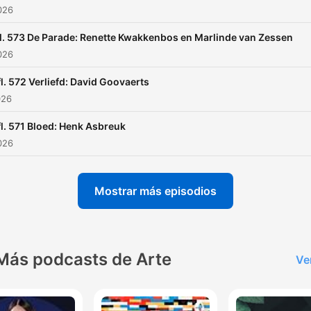
2026
l. 573 De Parade: Renette Kwakkenbos en Marlinde van Zessen
2026
l. 572 Verliefd: David Goovaerts
026
l. 571 Bloed: Henk Asbreuk
2026
Mostrar más episodios
Más podcasts de Arte
Ve