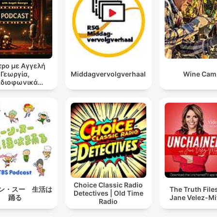
ρο με Αγγελή
Γεωργία,
Middagvervolgverhaal
Wine Cam
αδιοφωνικά
ατρικά έργα
Choice Classic Radio
ン・スー 生活は
The Truth File
Detectives | Old Time
踊る
Jane Velez-Mi
Radio