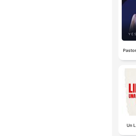
Pasto
Un L