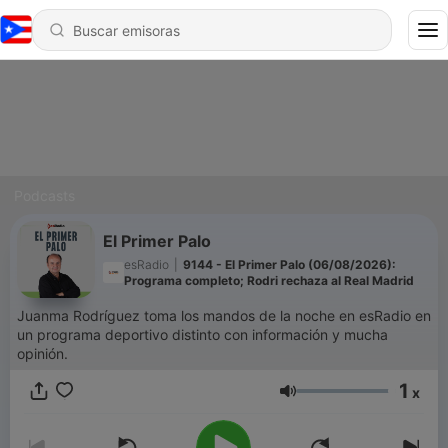
Podcasts
El Primer Palo
esRadio
|
9144 - El Primer Palo (06/08/2026):
Programa completo; Rodri rechaza al Real Madrid
Juanma Rodríguez toma los mandos de la noche en esRadio en
un programa deportivo distinto con información y mucha
opinión.
1
x
Volumen