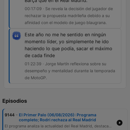
Barça que en el Real Madrid.
00:17:09 · Se revela la decisión del jugador de
rechazar la propuesta madrileña debido a su
afinidad con el modelo de juego blaugrana.
Este año no me he sentido en ningún
momento líder, yo simplemente he ido
haciendo lo que podía, sacar el máximo
de cada finde
01:22:39 · Jorge Martín reflexiona sobre su
desempeño y mentalidad durante la temporada
de MotoGP.
Episodios
-
9144
El Primer Palo (06/08/2026): Programa
completo; Rodri rechaza al Real Madrid
El programa analiza la actualidad del Real Madrid, destacando el importante fichaje de Diomandé y la renovación de Vinicius hasta 2032. También se debate el fracaso en la llegada de Rodri, señalando su preferencia por el estilo de juego del FC Barcelona y los riesgos financieros que supondría su operación. Además, se examina la nueva etapa del Athletic Club bajo el mando de Edin Terzić y las propuestas para la final del Mundial 2030. El episodio concluye con un repaso de noticias internacionales, movimientos en el mercado de fichajes y actualizaciones de MotoGP.