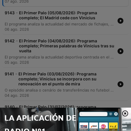
07 ago. 2026
-
9143
El Primer Palo (05/08/2026): Programa
completo; El Madrid cede con Vinicius
El programa analiza la actualidad del mercado de fichajes, centrándose en las negociaciones del Barcelona por Julián Álvarez y la compleja renovación de Vinicius Jr. con el Real Madrid, evaluando el impacto financiero de nuevas incorporaciones como Diomandé. Además, se debate sobre la gestión política de la FIFA y la organización del Mundial 2030, para luego transicionar hacia una crónica histórica sobre los orígenes de la petanca y un repaso por los éxitos de la delegación española en las competiciones europeas de natación artística.
06 ago. 2026
-
9142
El Primer Palo (04/08/2026): Programa
completo; Primeras palabras de Vinicius tras su
vuelta
El programa analiza la actualidad deportiva centrada en el mercado de fichajes, con un debate profundo sobre la situación contractual de Vinicius Jr. en el Real Madrid y la influencia de agencias como Roc Nation. Se examinan las estrategias de contratación del club blanco, priorizando perfiles tácticos frente a nombres mediáticos, y se comentan movimientos clave en equipos como el Atlético de Madrid, el Barcelona y el Valencia Basket. Además, se repasa la actualidad de otras disciplinas, incluyendo el éxito de Iris Tío en natación, la situación de las instalaciones del Rayo Vallecano y los cambios en la Liga Endesa de baloncesto. El episodio concluye con un repaso por diversas noticias internacionales de ciclismo, tenis y fútbol femenino.
05 ago. 2026
-
9141
El Primer Palo (03/08/2026): Programa
completo; Vinicius se incorpora con su
renovación en el punto de mira
O episódio analisa o cenário de transferências no futebol europeu, com foco na possível saída de Vinícius Jr. do Real Madrid para o Arsenal e a chegada de Bernardo Silva ao clube merengue. Discute-se também a incerteza sobre o futuro de Ferran Torres no Barcelona e a necessidade de um novo centroavante para a equipe catalã. No âmbito do ciclismo, o programa aborda a participação de Tadej Pogačar na Vuelta a España em busca da 'triple corona' e os desafios impostos pelo calor extremo. O debate encerra com reflexões sobre o impacto das alterações climáticas no calendário desportivo e a importância dos Jogos Olímpicos.
04 ago. 2026
-
9140
El Primer Palo (31/07/2026); programa
completo: Infantino se decanta por Marruecos
El programa analiza las recientes declaraciones de Infantino sobre el Mundial 2030 y la posible privatización de la FIFA, así como la dimisión de su asesor Carlos Cordeiro. Se debate sobre la creciente mercantilización del fútbol y la pérdida de protagonismo de España en la candidatura conjunta. En el ámbito de clubes, se examina la situación de varios futbolistas del Real Madrid, incluyendo el futuro de Mastantuono, las dudas sobre Avilés y el posible traspaso de Vinicius Jr. al Arsenal tras la llegada de Mbappé. Finalmente, se aborda la crisis institucional y de infraestructura del Rayo Vallecano debido a problemas de seguridad en su estadio.
01 ago. 2026