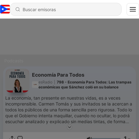
Podcasts
Economía Para Todos
esRadio
|
798 - Economía Para Todos: Las trampas
económicas que Sánchez coló en su balance
La economía, tan presente en nuestras vidas, es a veces
incomprensible. Carmen Tomás y sus invitados se la acercan a
todos los públicos de una forma sencilla pero rigurosa. Todo lo
que el Gobierno intenta maquillar, cuando no ocultar, lo podrá
escuchar analizado y explicado sin medias tintas, de forma
clara y directa.
1