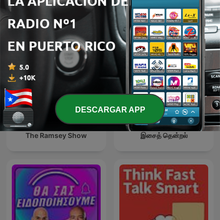
Național București, un
財經一路發
teatru care vorbește cu
tine
DESCARGAR APP
The Ramsey Show
இசைத் தென்றல்