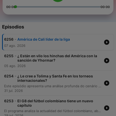
00:00
00:00
Episodios
-
6256
América de Cali líder de la liga
07 ago. 2026
-
6255
¿ Están en vilo los hinchas del América con la
sanción de Yhormar?
05 ago. 2026
-
6254
¿ Le cree a Tolima y Santa Fe en los torneos
internacionales?
Este episódio apresenta uma análise profunda do cenário futebolístico colombiano, abordando o desempenho de clubes como Santa Fe, Tolima e Millonarios em torneios nacionais e sul-americanos. Os comentaristas debatem a situação de treinadores, o impacto de jogadores estrangeiros e as movimentações de mercado, além de refletirem sobre o legado histórico de ícones como Franco Baresi. A discussão expande-se para o panorama internacional, cobrindo rumores de transferências de grandes craques colombianos, as incertezas sobre a privatização da Copa do Mundo pela FIFA e os desafios enfrentados por atletas em fim de carreira. O programa encerra com debates sobre a seleção colombiana, incluindo a disputa pela titularidade no gol e conquistas esportivas em outros modalidades.
31 jul. 2026
-
6253
El G8 del fútbol colombiano tiene un nuevo
capítulo
El programa analiza la actualidad del fútbol colombiano, abordando desde la asamblea de la División Mayor y las tensiones por los derechos de televisión, hasta la crisis de profesionalismo en el arbitraje nacional. También se discuten temas de mercado como el valor de Davinson Sánchez y el futuro de Falcao García. Además, se repasan noticias internacionales y diversas disciplinas, incluyendo el desempeño de la selección femenina en los Juegos Centroamericanos, el ranking mundial de ligas según Opta y novedades en el béisbol y el automovilismo.
29 jul. 2026