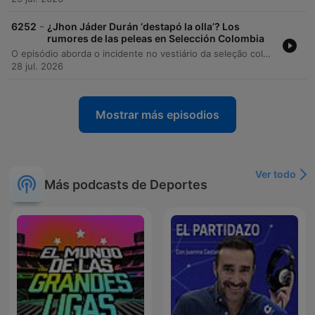
-
6252
¿Jhon Jáder Durán ‘destapó la olla’? Los
rumores de las peleas en Selección Colombia
O episódio aborda o incidente no vestiário da seleção colombiana envolvendo Jhon Durán e o técnico Néstor Lorenzo, debatendo as consequências de sua conduta para a carreira do jogador e os impactos na gestão do elenco. A discussão explora se o atleta enfrenta um processo de autodestruição por falta de maturidade ou se é vítima de circunstâncias. Além disso, o programa analisa o cenário do futebol colombiano, desde a importância da estruturação das bases com jogadores como Cuadrado e Jerry Mina até as movimentações no mercado, incluindo a transferência de Carlos Baca para o Deportivo Cali. O debate encerra com reflexões sobre o futuro de ícones como Falcao e a situação física de jogadores como Luis Sinisterra e Juan Fernando Quintero.
28 jul. 2026
Mostrar más episodios
Ver todo
Más podcasts de Deportes