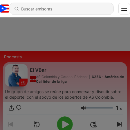
Podcasts
El VBar
AS Colombia y Caracol Pódcast
|
6256 - América de
Cali líder de la liga
Un grupo de amigos se reúne para conversar y discutir sobre
el deporte, con el apoyo de los expertos de AS Colombia.
1
x
Volumen