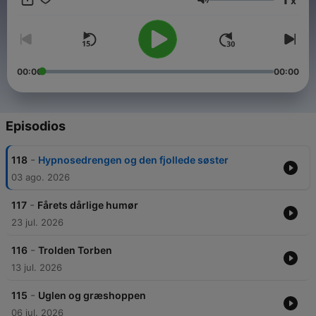
x
af indhold på hjemmesiden og YouTube-kanalen, er der rig
Volumen
mulighed for både at læse og lytte til historierne.
00:00
00:00
Episodios
-
118
Hypnosedrengen og den fjollede søster
03 ago. 2026
-
117
Fårets dårlige humør
23 jul. 2026
-
116
Trolden Torben
13 jul. 2026
-
115
Uglen og græshoppen
06 jul. 2026