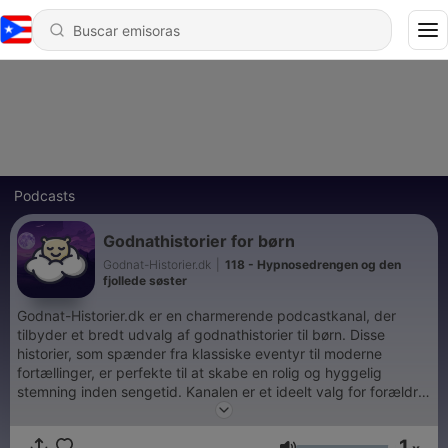
Podcasts
Godnathistorier for børn
Godnat-Historier.dk
|
118 - Hypnosedrengen og den
fjollede søster
Godnat-Historier.dk er en charmerende podcastkanal, der
tilbyder et bredt udvalg af godnathistorier til børn. Disse
historier, som spænder fra klassiske eventyr til moderne
fortællinger, er perfekte til at skabe en rolig og hyggelig
stemning inden sengetid. Kanalen er et ideelt valg for forældre,
der ønsker at introducere deres børn for glæden ved
historiefortælling og stimulere deres fantasi. Med en blanding
1