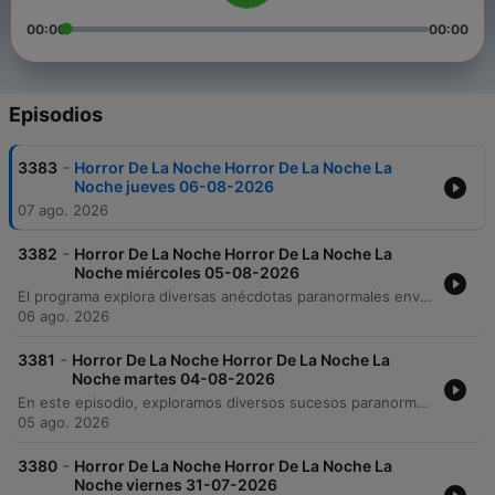
00:00
00:00
Episodios
-
3383
Horror De La Noche Horror De La Noche La
Noche jueves 06-08-2026
07 ago. 2026
-
3382
Horror De La Noche Horror De La Noche La
Noche miércoles 05-08-2026
El programa explora diversas anécdotas paranormales enviadas por la audiencia, que incluyen desde avistamientos de nahuales y presencias animales hasta experiencias inquietantes en clínicas médicas y tiendas de conveniencia. A través de relatos sobre encuentros con entidades, restos óseos utilizados en estudios de anatomía y fenómenos visuales o auditivos, se analizan las fronteras entre lo físico y lo espiritual. El conductor también reflexiona sobre el sufrimiento de las almas en el purgatorio, la posibilidad de que desequilibrios emocionales nos acerquen a frecuencias espirituales y explicaciones médicas para fenómenos nocturnos. El episodio aborda creencias populares sobre presagios de muerte y la naturaleza transitoria de la existencia.
06 ago. 2026
-
3381
Horror De La Noche Horror De La Noche La
Noche martes 04-08-2026
En este episodio, exploramos diversos sucesos paranormales y encuentros espirituales, desde manifestaciones en la Universidad Autónoma vinculadas a prácticas de anatomía hasta relatos de presencias en reuniones familiares. El programa también aborda historias de ayuda espiritual tras accidentes, avistamientos de entidades masivas en Aguascalientes y testimonios sobre dones espirituales y lenguas desconocidas.
05 ago. 2026
-
3380
Horror De La Noche Horror De La Noche La
Noche viernes 31-07-2026