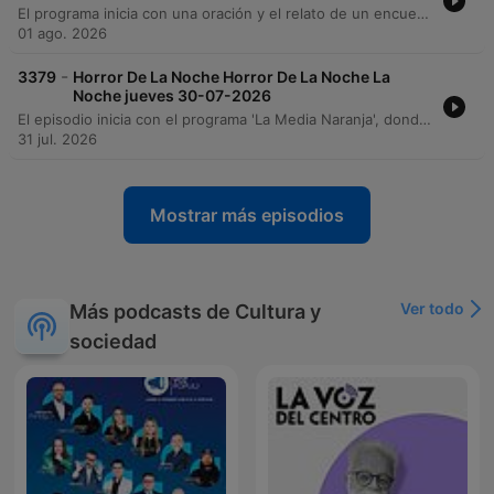
El programa inicia con una oración y el relato de un encuentro con un perro misterioso en la colonia México, seguido de experiencias sobre presencias extrañas en edificios universitarios y laboratorios de morfología. A través de diversas anécdotas, se exploran encuentros con entidades deformes en la zona de Plazuelas y apariciones en la calle Alameda. Asimismo, se discuten reflexiones sobre la percepción espiritual frente a causas médicas ante síntomas de desgano físico, concluyendo el episodio con una petición de luz por varios difuntos.
01 ago. 2026
-
3379
Horror De La Noche Horror De La Noche La
Noche jueves 30-07-2026
El episodio inicia con el programa 'La Media Naranja', donde se comparten mensajes románticos y experiencias amorosas de los oyentes. Posteriormente, la transición hacia 'El Horror de la Noche' introduce temas de espiritualidad, peticiones de luz para difuntos y relatos sobre cementerios antiguos. A través de diversas llamadas, se exploran fenómenos paranormales que incluyen visiones en paredes, encuentros con presuntas entidades, leyendas como La Planchada y experiencias inquietantes en vehículos. El programa también aborda recuerdos de inundaciones históricas y testimonios de encuentros sobrenaturales en Jesús María.
31 jul. 2026
Mostrar más episodios
Ver todo
Más podcasts de Cultura y
sociedad