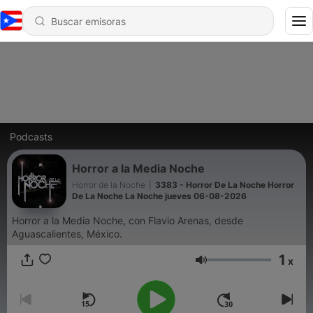
Podcasts
Horror a la Media Noche
Horror de la Noche
|
3383 - Horror De La Noche Horror
De La Noche La Noche jueves 06-08-2026
Horror a la Media Noche, con Flavio Arenas, desde
Aguascalientes, México.
1
x
Volumen