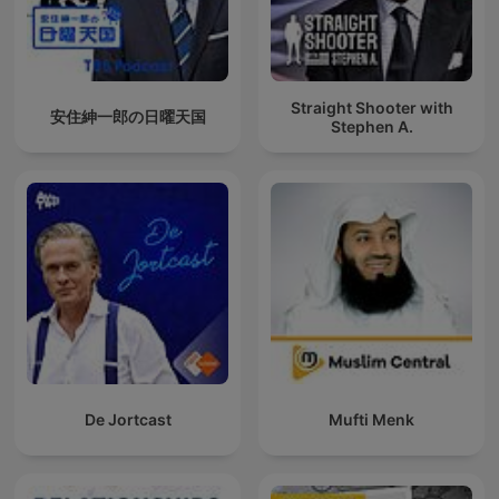
Straight Shooter with
安住紳一郎の日曜天国
Stephen A.
De Jortcast
Mufti Menk