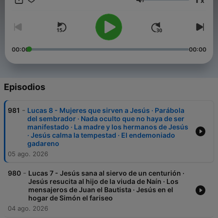
x
Biblia Reina Valera 1909 (RV 1909). Audiolibro de la Biblia
Volumen
completa https://www.josepenacoto.com/audiolibros/la-biblia
00:00
00:00
Episodios
-
981
Lucas 8 - Mujeres que sirven a Jesús · Parábola
del sembrador · Nada oculto que no haya de ser
manifestado · La madre y los hermanos de Jesús
· Jesús calma la tempestad · El endemoniado
gadareno
05 ago. 2026
-
980
Lucas 7 - Jesús sana al siervo de un centurión ·
Jesús resucita al hijo de la viuda de Naín · Los
mensajeros de Juan el Bautista · Jesús en el
hogar de Simón el fariseo
04 ago. 2026