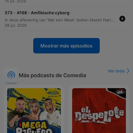
15 jul. 2026
-
573
#168 - Amfibische cyborg
In deze aflevering van 'Wat een Week' duiken Maxim Hartman en Willem Treur in een breed scala aan uiteenlopende onderwerpen. Van ongemakkelijke toiletervaringen en de spanning van sportwedstrijden tot de gevaren van rabies en de impact van inteelt bij het Friese paard. Daarnaast bespreken de presentatoren de sociale druk van bekendheid, de geschiedenis van petanque, en wetenschappelijke fenomenen zoals amfibische cyborg-insecten en het ontstaan van eeneiige vierlingen. De aflevering sluit af met een informele discussie over eetgewoonten en de kans op meerlingen.
08 jul. 2026
Mostrar más episodios
Ver todo
Más podcasts de Comedia