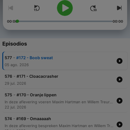
00:00
00:00
Episodios
-
577
#172 - Boob sweat
05 ago. 2026
-
576
#171 - Cloacacrasher
29 jul. 2026
-
575
#170 - Oranje lippen
In deze aflevering voeren Maxim Hartman en Willem Treur een chaotische discussie over uiteenlopende onderwerpen, variërend van persoonlijke verzorging en absurde methoden om van een bril af te komen tot de recente visuele verschijning van Madonna. De gesprekken raken ook aan controversiële thema's zoals de seksualisering van vrouwelijke atleten in sportuitzendingen en de impact van bezuinigingen op de Nederlandse cultuursector. Daarnaast bespreken de presentatoren diverse maatschappelijke en wetenschappelijke fenomenen, waaronder de toename van meldingen over verwarde mensen in Nederland, een bizar nieuwsfeit over een python in een bh, en de ontdekking van een nieuwe apensoort in Congo. De aflevering sluit af met innovaties zoals een zonne-energie ambulance ontwikkeld door de TU Eindhoven.
22 jul. 2026
-
574
#169 - Omaaaaah
In deze aflevering bespreken Maxim Hartman en Willem Treur een breed scala aan bizarre nieuwsberichten en persoonlijke anekdotes. Van juridische zaken over verkeersboetes en tegenstrijdige politieadviezen tot de diefstal van 20.000 kilo Emmentaler kaas en een Belgische oma die per ongeluk het verkeerde kind meeneemt. Daarnaast duiken de hosts in diverse onderwerpen, variërend van politieke geschenken van Erdogan en incidenten in Ryanair-vluchten tot psychologische concepten zoals 'co-rumineren' en de impact van satellietreflectie op onze natuurlijke ritmes.