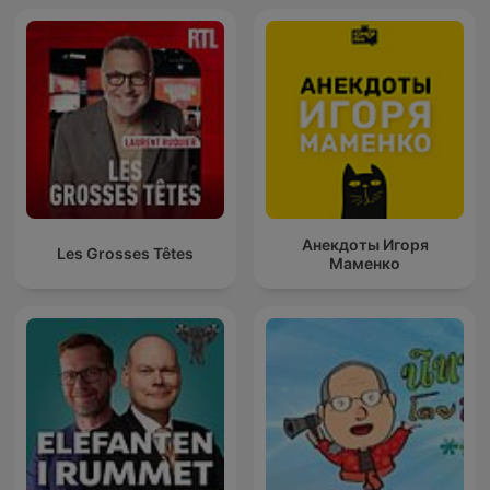
Анекдоты Игоря
Les Grosses Têtes
Маменко