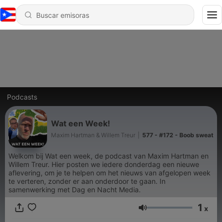
Podcasts
Wat een Week!
Maxim Hartman & Willem Treur
|
577 - #172 - Boob sweat
Welkom bij Wat een week, de podcast van Maxim Hartman en
Willem Treur. Hier posten we iedere donderdag een nieuwe
aflevering, om je te helpen om het nieuws van afgelopen week
te verteren, zonder er aan onderdoor te gaan. In
samenwerking met Dag en Nacht Media.
1
x
Volumen