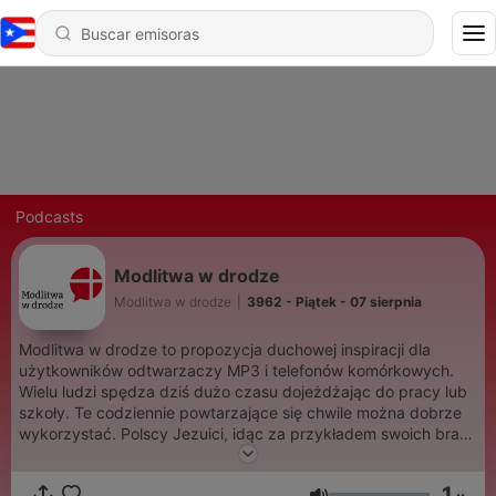
Podcasts
Modlitwa w drodze
Modlitwa w drodze
|
3962 - Piątek - 07 sierpnia
Modlitwa w drodze to propozycja duchowej inspiracji dla
użytkowników odtwarzaczy MP3 i telefonów komórkowych.
Wielu ludzi spędza dziś dużo czasu dojeżdżając do pracy lub
szkoły. Te codziennie powtarzające się chwile można dobrze
wykorzystać. Polscy Jezuici, idąc za przykładem swoich braci
z Wielkiej Brytanii, zaproponowali serie około
dziesięciominutowych rozważań łączących muzykę i wersety z
1