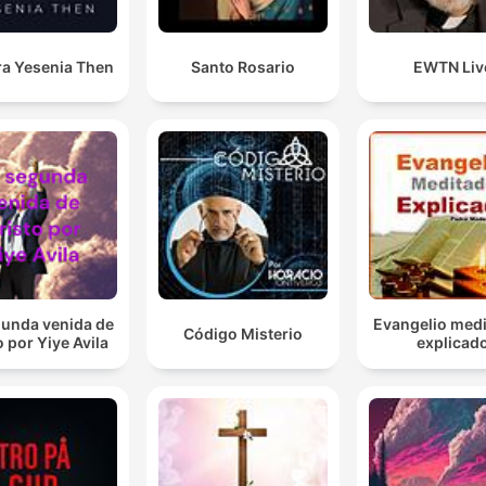
ra Yesenia Then
Santo Rosario
EWTN Liv
gunda venida de
Evangelio medi
Código Misterio
o por Yiye Avila
explicad