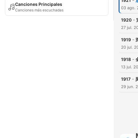
-
1921
Canciones Principales
03 ago.
Canciones más escuchadas
-
1920
27 jul. 2
-
1919
20 jul. 
-
1918
13 jul. 2
-
1917
29 jun. 