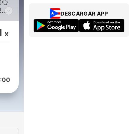
内心
想，
DESCARGAR APP
1
x
:00