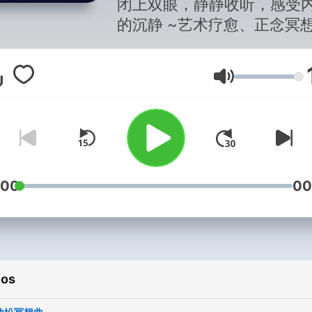
闭上双眼，静静收听，感受
道
的沉静 ~艺术疗愈、正念冥
助眠
Volumen
:00
00
ios