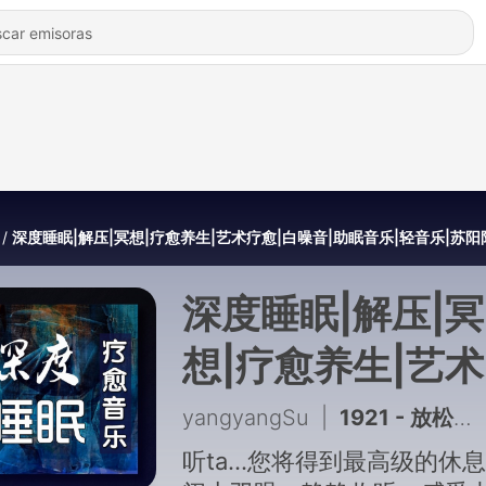
深度睡眠|解压|冥想|疗愈养生|艺术疗愈|白噪音|助眠音乐|轻音乐|苏
深度睡眠|解压|冥
想|疗愈养生|艺
愈|白噪音|助眠音
yangyangSu
|
1921 - 放松冥想曲
乐|轻音乐|苏阳
听ta...您将得到最高级的休息.