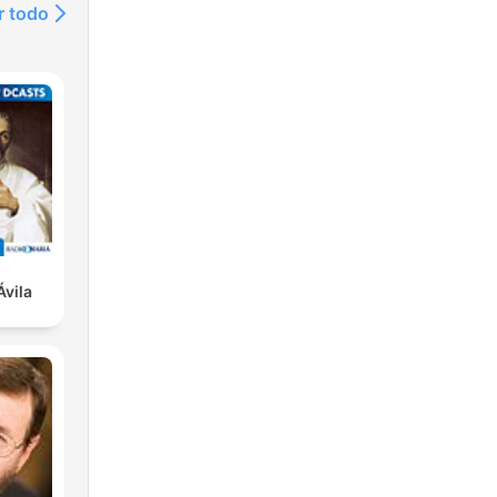
r todo
Ávila