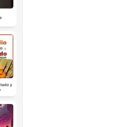
e
tado y
o