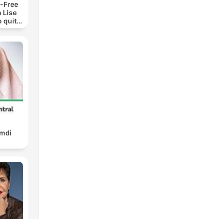
-Free
 Lise
o quit
ohol
amdi