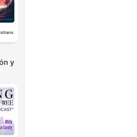
istians
ón y