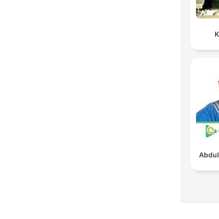
K
Abdul