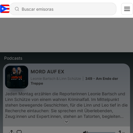
Podcasts
MORD AUF EX
Leonie Bartsch & Linn Schütze
|
349 - Am Ende der
Treppe
Jeden Montag erzählen die Reporterinnen Leonie Bartsch und
Linn Schütze von einem wahren Kriminalfall. Im Mittelpunkt
stehen bewegende Geschichten, für die Linn und Leo tief in die
Recherche eintauchen: Sie sprechen mit Überlebenden,
Zeug:innen und Expert:innen, stehen an Tatorten, begleiten
Prozesse im Gerichtssaal und arbeiten sich durch
Gerichtsurteile, Aussagen und Widersprüche. Mord auf Ex
1