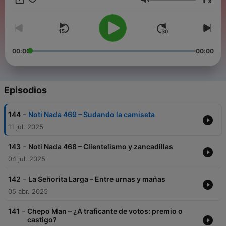
x
audiencia a reflexionar y cuestionar la información que reciben.
Volumen
00:00
00:00
Episodios
-
144
Noti Nada 469 – Sudando la camiseta
11 jul. 2025
-
143
Noti Nada 468 – Clientelismo y zancadillas
04 jul. 2025
-
142
La Señorita Larga – Entre urnas y mañas
05 abr. 2025
-
141
Chepo Man – ¿A traficante de votos: premio o
castigo?