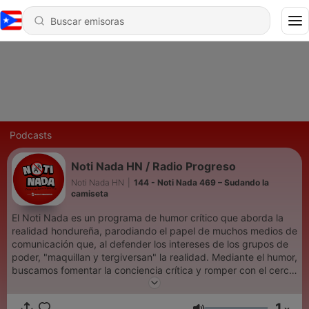
Podcasts
Noti Nada HN / Radio Progreso
Noti Nada HN
|
144 - Noti Nada 469 – Sudando la
camiseta
El Noti Nada es un programa de humor crítico que aborda la
realidad hondureña, parodiando el papel de muchos medios de
comunicación que, al defender los intereses de los grupos de
poder, "maquillan y tergiversan" la realidad. Mediante el humor,
buscamos fomentar la conciencia crítica y romper con el cerco
mediático. A través de la sátira, desafiamos las narrativas
oficiales y evidenciamos las verdades ocultas, invitando a la
1