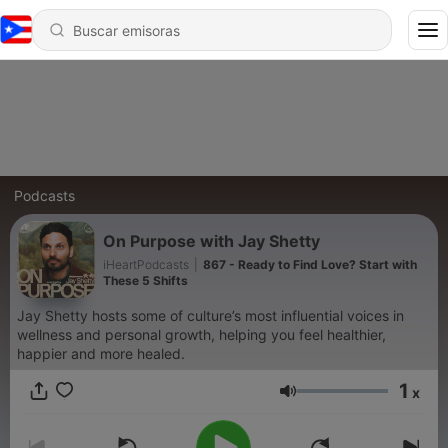
Podcasts
On Purpose with Jay Shetty
iHeartPodcasts
|
867 - Ready to Find Love? Start with
These 5 Shifts
Jay Shetty hosts some of culture’s most influential voices in
wellness and personal growth, helping you feel healthier,
happier and more healed.
1
x
Volumen