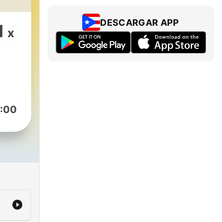
DESCARGAR APP
1
x
:00