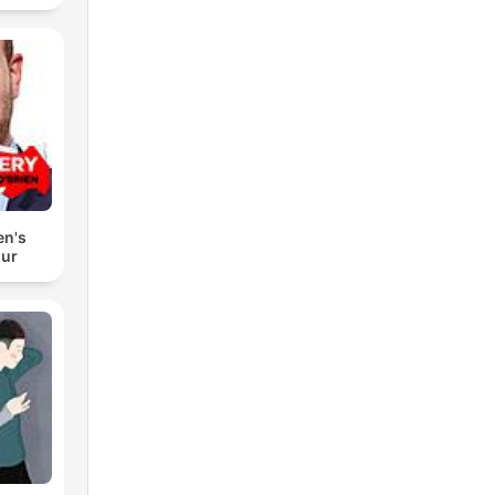
en's
our