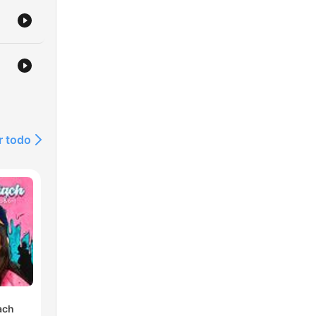
r todo
ach