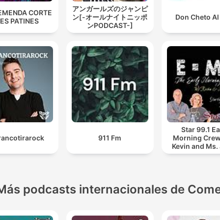
アンガールズのジャンピ
EMENDA CORTE
ン[-オールナイトニッポ
Don Cheto Al
ES PATINES
ンPODCAST-]
Star 99.1 Ea
rancotirarock
911 Fm
Morning Crew
Kevin and Ms.
Más podcasts internacionales de Come