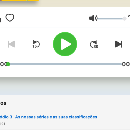
Volumen
:00
00
ios
ódio 3- As nossas séries e as suas classificações
021