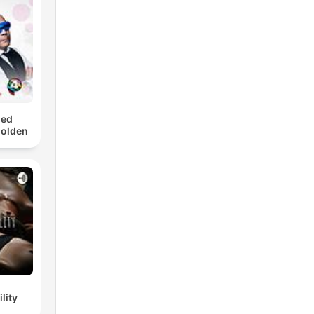
med
Golden
lity