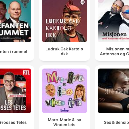
Ludruk Cak Kartolo
Misjonen 
anten i rummet
dkk
Antonsen og 
Marc-Marie & Isa
Grosses Têtes
Sex & Sensibi
Vinden Iets