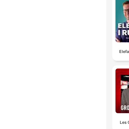
Elef
Les 