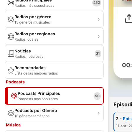
252
Radios más escuchadas
Radios por género
15 géneros musicales
Radios por regiones
Radios locales
Noticias
21
Radios noticiosas
00
Recomendadas
Lista de las mejores radios
Podcasts
Podcasts Principales
50
Podcasts más populares
Episod
Podcasts por Género
18 géneros temáticos
-
3
Epis
Música
11 abr. 2