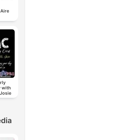
 Aire
rly
 with
 Josie
dia