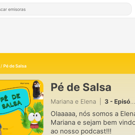
Pé de Salsa
Pé de Salsa
Mariana e Elena
|
3 - Episódio 3- As nossas séries e as suas classificações
Olaaaaa, nós somos a Elen
Mariana e sejam bem vind
ao nosso podcast!!!