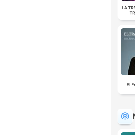
LA TR
TR
El F