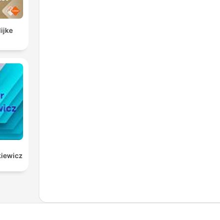
ijke
kiewicz