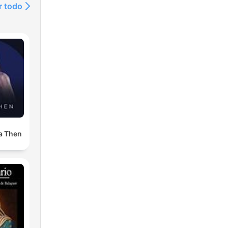
r todo
a Then