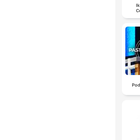
I
C
Pod