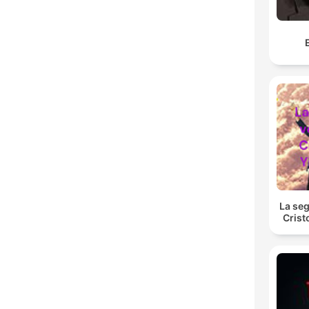
La se
Crist