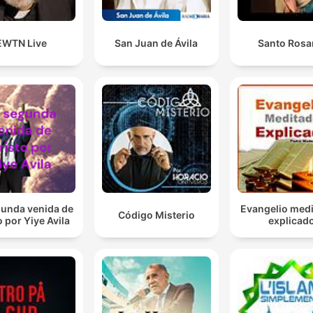
EWTN Live
San Juan de Ávila
Santo Rosa
gunda venida de
Evangelio medi
Código Misterio
o por Yiye Avila
explicad