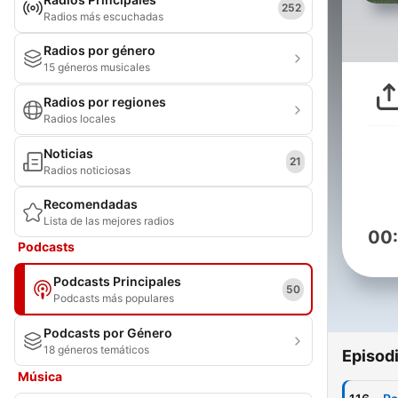
252
Radios más escuchadas
Radios por género
15 géneros musicales
Radios por regiones
Radios locales
Noticias
21
Radios noticiosas
Recomendadas
Lista de las mejores radios
00
Podcasts
Podcasts Principales
50
Podcasts más populares
Podcasts por Género
18 géneros temáticos
Episod
Música