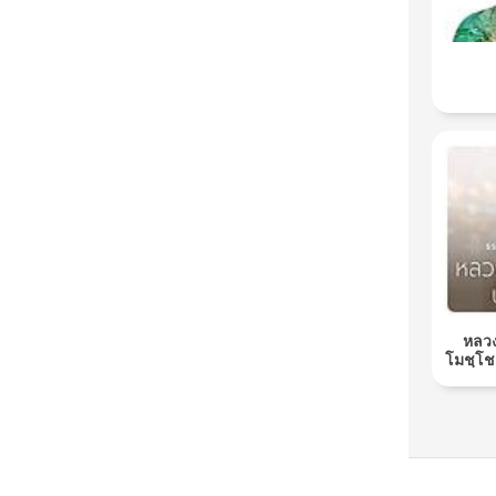
หลวง
โมชฺโช