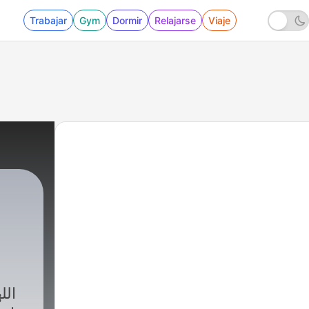
Trabajar
Gym
Dormir
Relajarse
Viaje
116 - Ramadan Karem
ال،