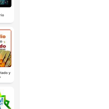
rio
tado y
o