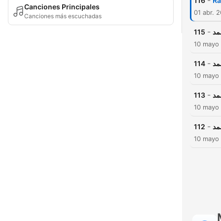
-
116
R
Canciones Principales
01 abr. 
Canciones más escuchadas
-
115
مد
10 mayo
-
114
مد
10 mayo
-
113
مد
10 mayo
-
112
مد
10 mayo