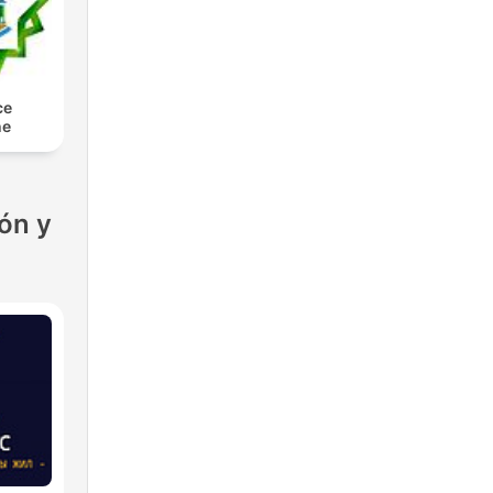
ce
ne
ón y