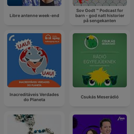
Sov Godt ™ Podcast for
Libre antenne week-end
barn - god natt historier
på sengekanten
Inacreditáveis Verdades
Csukás Meserádió
do Planeta