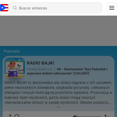
Podcasts
RADIO BAJKI
Polskie Radio S.A.
|
48 - Słuchowisko "Ryś Pędzelek i
wyprawa dzikich odkrywców" [CAŁOŚĆ]
RADIO BAJKI to słuchowiska dla dzieci nagrane z ich udziałem,
pełne niezwykłych dźwięków, odgłosów przyrody, ciekawych
dialogów i muzyki ilustrującej przeróżne zjawiska. Przenoszą w
bajkowy teatr wyobraźni, gdzie dzieci mogą tworzyć
niepowtarzalne obrazy w swojej wyobraźni. Głosów postaciom
użyczyli znani aktorzy teatralni, dubbingowi oraz dziennikarze
Polskiego Radia Dzieciom, znani z wielu audycji radiowych.
1