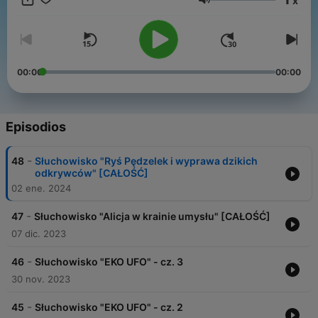
x
Zapraszamy do słuchania RADIO BAJEK Polskiego Radia
Volumen
Dzieciom!
00:00
00:00
Episodios
-
48
Słuchowisko "Ryś Pędzelek i wyprawa dzikich
odkrywców" [CAŁOŚĆ]
02 ene. 2024
-
47
Słuchowisko "Alicja w krainie umysłu" [CAŁOŚĆ]
07 dic. 2023
-
46
Słuchowisko "EKO UFO" - cz. 3
30 nov. 2023
-
45
Słuchowisko "EKO UFO" - cz. 2