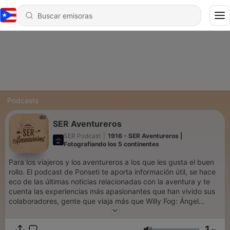
Podcasts
SER Aventureros
SER Podcast
|
1916 - SER Aventureros |
Fotografiando los 5 continentes
Para los viajeros y los aventureros a los que les gusta el buen
rollo. El podcast de Ponseti te aporta información útil, se hace
eco de las últimas noticias relacionadas con la aventura y te
cuenta las experiencias más apasionantes que han vivido sus
colaboradores, gente que viaja más que Willy Fog: Ángel
Colina, José Luis Angulo, Chema Rodríguez o Carlos Barrabés.
En directo los sábados a las 06:00 y a cualquier hora si te
1