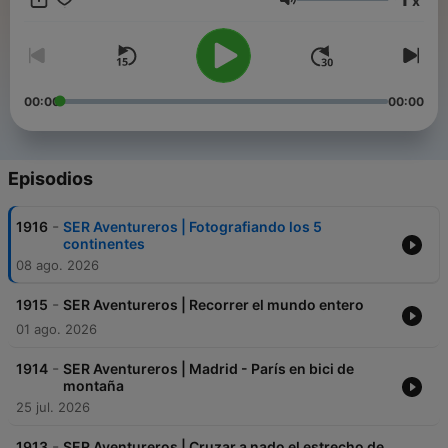
x
suscribes.
Volumen
00:00
00:00
Episodios
-
1916
SER Aventureros | Fotografiando los 5
continentes
08 ago. 2026
-
1915
SER Aventureros | Recorrer el mundo entero
01 ago. 2026
-
1914
SER Aventureros | Madrid - París en bici de
montaña
25 jul. 2026
-
1913
SER Aventureros | Cruzar a nado el estrecho de