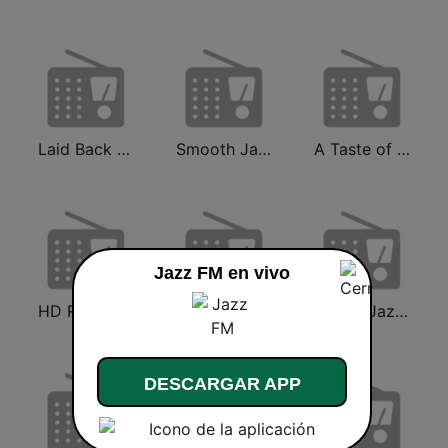
Laid Back Jazz
Smooth Jazz - Groov
A Taste of Jazz
Jazz FM en vivo
HD Radio - Classic Rock
RelaxingJazz.com - Smooth Jazz
KKJZ KJazz 88.1 FM
DESCARGAR APP