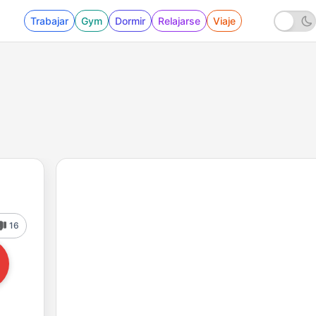
Trabajar
Gym
Dormir
Relajarse
Viaje
16