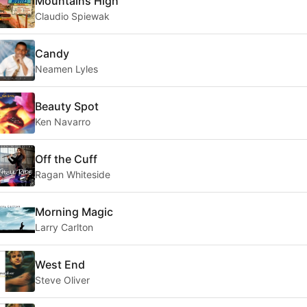
Mountains High
Claudio Spiewak
Candy
Neamen Lyles
Beauty Spot
Ken Navarro
Off the Cuff
Ragan Whiteside
Morning Magic
Larry Carlton
West End
Steve Oliver