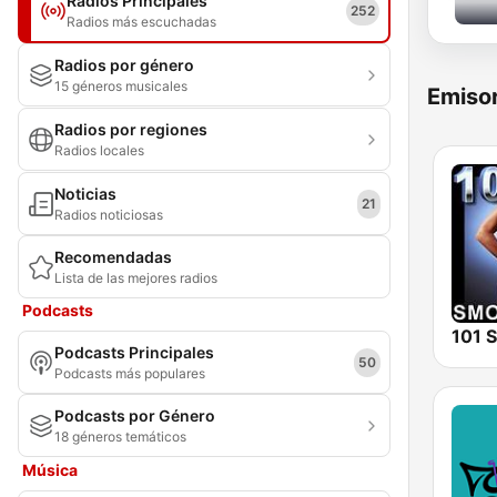
Radios Principales
252
Radios más escuchadas
Radios por género
15 géneros musicales
Emisor
Radios por regiones
Radios locales
Noticias
21
Radios noticiosas
Recomendadas
Lista de las mejores radios
Podcasts
Podcasts Principales
50
Podcasts más populares
Podcasts por Género
18 géneros temáticos
Música