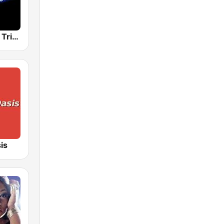
Smooth Jazz Tri-Cities WA
is