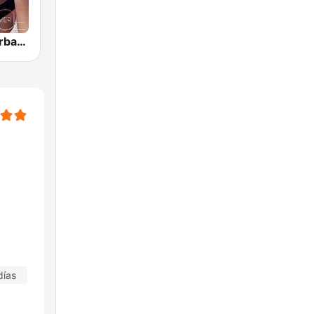
GotRadio - Urban Lounge
días