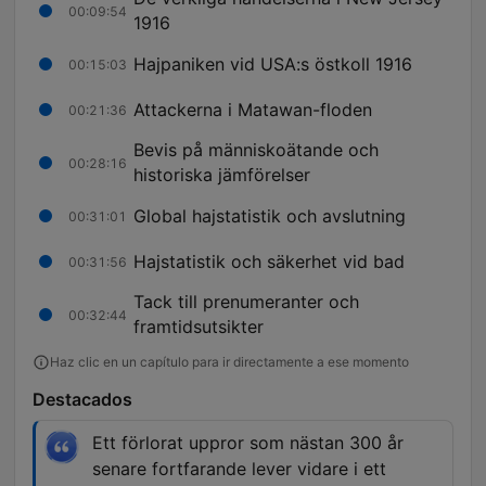
00:09:54
1916
Hajpaniken vid USA:s östkoll 1916
00:15:03
Attackerna i Matawan-floden
00:21:36
Bevis på människoätande och
00:28:16
historiska jämförelser
Global hajstatistik och avslutning
00:31:01
Hajstatistik och säkerhet vid bad
00:31:56
Tack till prenumeranter och
00:32:44
framtidsutsikter
Haz clic en un capítulo para ir directamente a ese momento
Destacados
Ett förlorat uppror som nästan 300 år
senare fortfarande lever vidare i ett