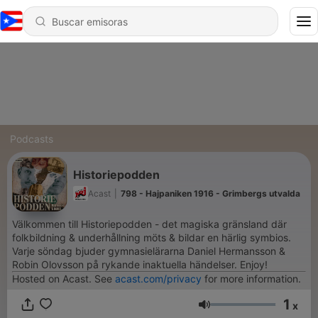
Podcasts
Historiepodden
Acast
|
798 - Hajpaniken 1916 - Grimbergs utvalda
Välkommen till Historiepodden - det magiska gränsland där
folkbildning & underhållning möts & bildar en härlig symbios.
Varje söndag bjuder gymnasielärarna Daniel Hermansson &
Robin Olovsson på rykande inaktuella händelser. Enjoy!
Hosted on Acast. See
acast.com/privacy
for more information.
1
x
Volumen