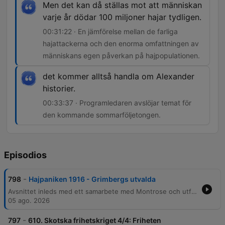
Men det kan då ställas mot att människan
varje år dödar 100 miljoner hajar tydligen.
00:31:22 · En jämförelse mellan de farliga
hajattackerna och den enorma omfattningen av
människans egen påverkan på hajpopulationen.
det kommer alltså handla om Alexander
historier.
00:33:37 · Programledaren avslöjar temat för
den kommande sommarföljetongen.
Episodios
-
798
Hajpaniken 1916 - Grimbergs utvalda
Avsnittet inleds med ett samarbete med Montrose och utforskar kopplingarna mellan skotsk historia och det svenska finansföretaget Carnegie, innan samtalet går vidare till fascinationen för hajar och hur de verkliga hajattackerna i New Jersey 1916 inspirerade Steven Spielbergs Jaws. Vidare beskrivs de intensiva attackerna längs USA:s östkust 1916, de desperata säkerhetsinsatserna och paniken som följde. Avsnittet berör även global hajstatistik samt blickar framåt mot en kommande sommarföljetong om Alexander historier.
05 ago. 2026
-
797
610. Skotska frihetskriget 4/4: Friheten