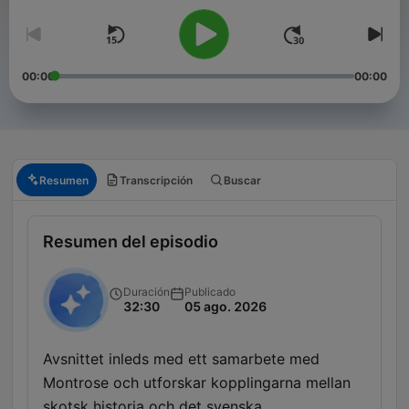
00:00
00:00
Resumen
Transcripción
Buscar
Resumen del episodio
Duración
Publicado
32:30
05 ago. 2026
Avsnittet inleds med ett samarbete med
Montrose och utforskar kopplingarna mellan
skotsk historia och det svenska