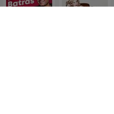
David Batras Podcast
Ihop Med Josefin
Viktor & Faraos Podcast
Frågar Åt En Kompis