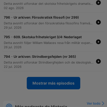
Detta avsnitt utforskar det skotska frihetskrigets dramatiska vändpunkter runt 1304 och framåt. Vi följer Edvard I:s brutala invasion och belägringskrigföring, samt Robert Bruces komplexa väg till makten – från mordet på sin rival Red Comyn till hans roll som gerillaledare genom asymmetrisk krigföring. Berättelsen kulminerar i de avgörande militära strategierna vid Bannockburn, där Bruce utnyttjar terrängen för att besegra den engelska armén. Vi avslutar med efterspelet, Arbroath-deklarationen och freden i York, som tillsammans lade grunden för en skotsk nationell identitet och självständighet.
02 ago. 2026
-
796
Ur arkiven: Försokratisk filosofi (nr 299)
Detta avsnitt utforskar den försokratiska filosofins framväxt och dess fokus på naturfilosofi och rationellt tänkande. Vi går igenom de historiska förutsättningarna i det grekiska området, från Thales och den milesiska skolan till Herakleitos idéer om ständig förändring. Vidare belyses kontrasterna mellan den eleatiska skolans fokus på oföränderlighet och atomisternas teori om odelbara atomer. Diskussionen berör även Empedokles teori om de fyra elementen samt skillnaden mellan teleologiska och mekanistiska förklaringar av världen.
29 jul. 2026
-
795
609. Skotska frihetskriget 3/4: Nederlaget
Detta avsnitt följer William Wallaces resa från militär expansion och ekonomisk strategi efter segern vid Stirling Bridge till hans tragiska slut. Vi utforskar de taktiska innovationerna och logistiska utmaningarna under slaget vid Falkirk, där den engelska långbågens debut och skotska schiltron-formationer spelade avgörande roller. Avsnittet belyser även de politiska omställningarna och Wallaces förvandling från krigare till diplomat, innan hans fångenskap och brutala avrättning i London. Trots engelsmännens försök att utrota hans minne, analyserar vi hur Wallace gick från att betraktas som en förrädare till att bli en odödlig skotsk frihetsmartyr.
26 jul. 2026
-
794
Ur arkiven: Strindbergsfejden (nr 365)
Detta avsnitt utforskar Strindbergfejden och de ideologiska spänningarna i Sverige kring sekelskiftet 1900, där litteraturen var djupt sammanflätad med politiska kamper och klasskonflikter. Vi kontrasterar 1880-talets realism mot 1890-talets idealism och belyser hur kulturbråket mellan gestalter som Strindberg, Heidenstam och Sven Hedin präglades av personliga påhopp och aggressiv retorik. Vidare diskuteras August Strindbergs komplexa eftermäle och den paradoxala personkult som växte fram kring honom. Avsnittet belyser hur Strindberg, trots sin kritik mot officiella hyllningar, kom att bli en politiserad symbol för arbetarrörelsen och en titanisk gestalt i svensk kulturhistoria.
22 jul. 2026
Mostrar más episodios
Ver todo
Más podcasts de Historia