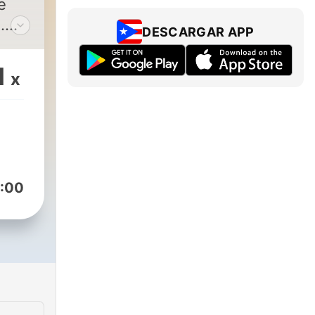
e
.
DESCARGAR APP
 sin
1
x
cto
s a
 si
:00