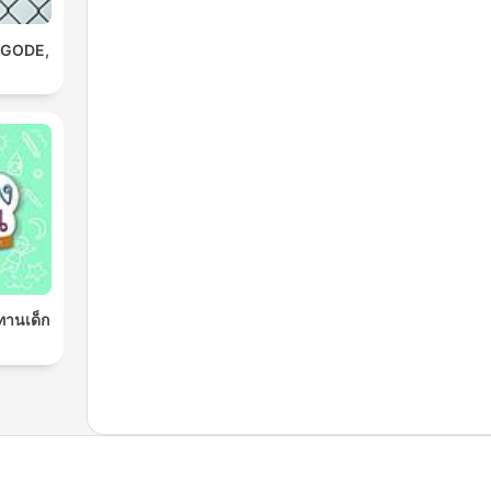
AGODE,
ิทานเด็ก