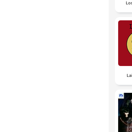
Los
La