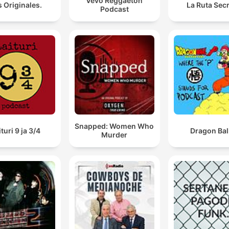
Vevo Reggaetón
 Originales.
La Ruta Sec
Podcast
Snapped: Women Who
ituri 9 ja 3/4
Dragon Bal
Murder