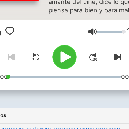
amante del cine, dice lo qu
piensa para bien y para mal
Espacio dedicado a la
actualidad cinematográfica
Volumen
pelos en la lengua. En dire
en La Ventana los miércole
las 18:00 y a cualquier hora
te suscribes.
:00
00
ios