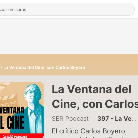
La Ventana del Cine, con Carlos Boyero
La Ventana del
Cine, con Carlo
Boyero
SER Podcast
|
397 - La Ventana del Cine | 'Spider-Man: Brand New Day' arrasa con la taquilla
El crítico Carlos Boyero,