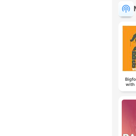
Bigf
with