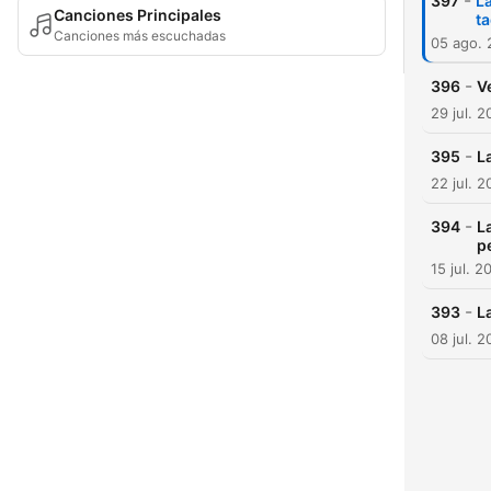
-
397
La
Canciones Principales
ta
Canciones más escuchadas
05 ago.
-
396
V
29 jul. 
-
395
L
22 jul. 
-
394
L
p
15 jul. 2
-
393
L
08 jul. 