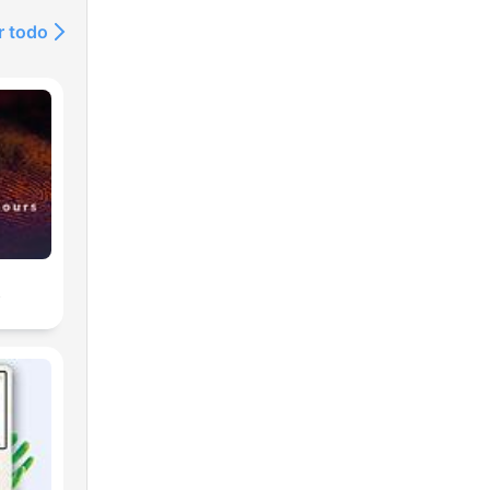
r todo
s