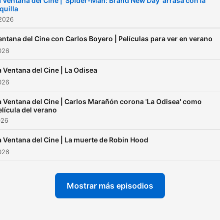
 Ventana del Cine | 'Spider-Man: Brand New Day' arrasa con la
quilla
 2026
entana del Cine con Carlos Boyero | Películas para ver en verano
2026
a Ventana del Cine | La Odisea
2026
a Ventana del Cine | Carlos Marañón corona 'La Odisea' como
elícula del verano
026
a Ventana del Cine | La muerte de Robin Hood
2026
Mostrar más episodios