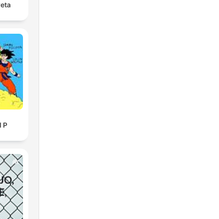
reta
l P