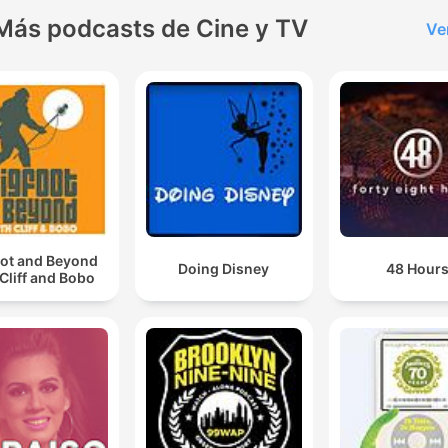
Más podcasts de Cine y TV
Ve
oot and Beyond
Doing Disney
48 Hour
 Cliff and Bobo