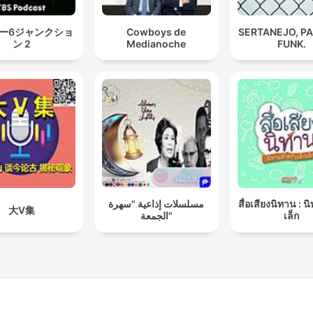
ー6ジャンクショ
Cowboys de
SERTANEJO, P
ン 2
Medianoche
FUNK.
مسلسلات إذاعية "سهرة
สื่อเสียงนิทาน : น
大V集
الجمعة"
เล็ก