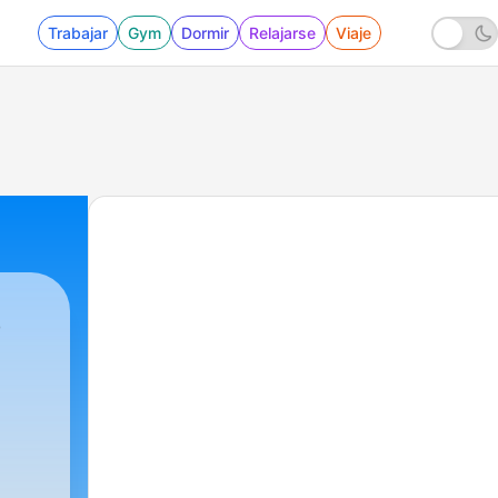
Trabajar
Gym
Dormir
Relajarse
Viaje
S
1 - MÚSICA DE LOS 80'S😎