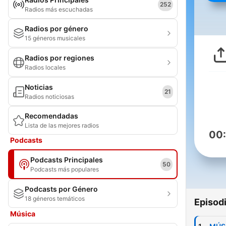
252
Radios más escuchadas
Radios por género
15 géneros musicales
Radios por regiones
Radios locales
Noticias
21
Radios noticiosas
Recomendadas
Lista de las mejores radios
00
Podcasts
Podcasts Principales
50
Podcasts más populares
Podcasts por Género
18 géneros temáticos
Episod
Música