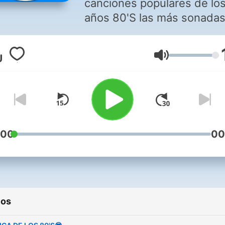
canciones populares de lo
años 80'S las más sonadas
Volumen
:00
00
ios