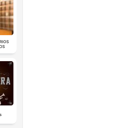
RIOS
OS
s