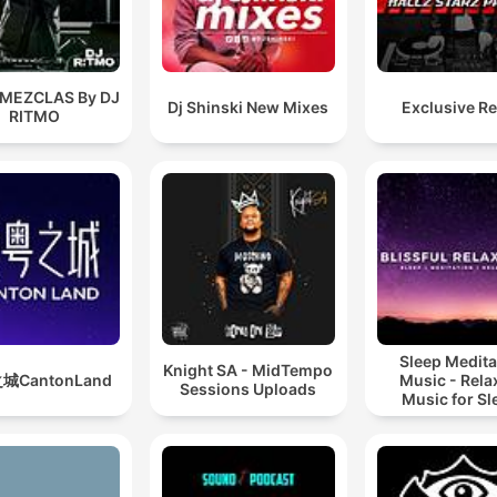
 MEZCLAS By DJ
Dj Shinski New Mixes
Exclusive R
RITMO
Sleep Medita
Knight SA - MidTempo
城CantonLand
Music - Rela
Sessions Uploads
Music for Sl
Meditation
Relaxatio