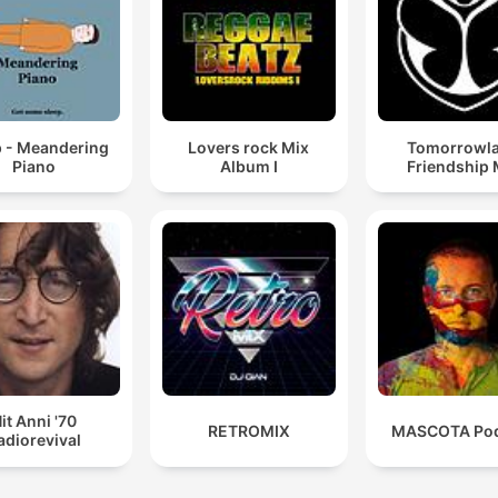
p - Meandering
Lovers rock Mix
Tomorrowl
Piano
Album I
Friendship 
it Anni '70
RETROMIX
MASCOTA Pod
adiorevival