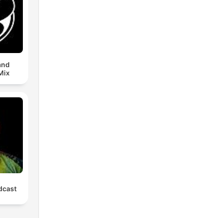
and
Mix
cast