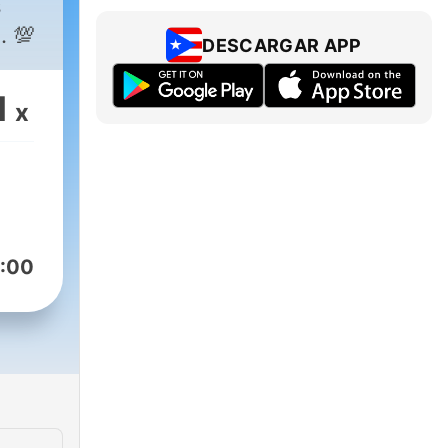
s
. 💯
DESCARGAR APP
1
x
:00