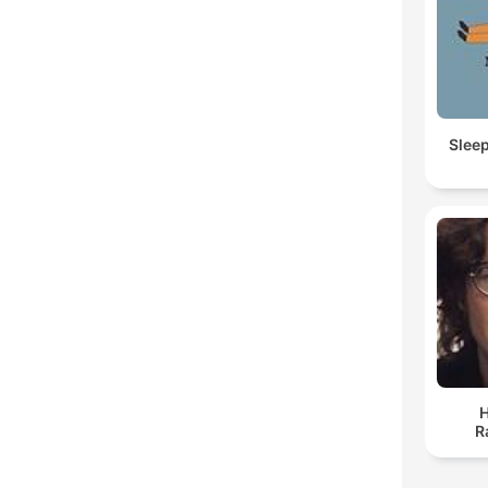
Slee
H
R