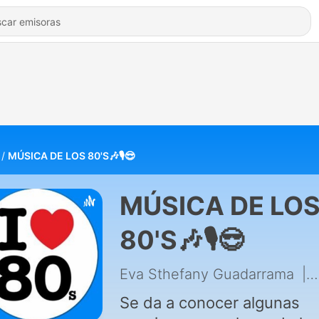
MÚSICA DE LOS 80'S🎶🎙️😎
MÚSICA DE LO
80'S🎶🎙️😎
Eva Sthefany Guadarrama
|
Se da a conocer algunas