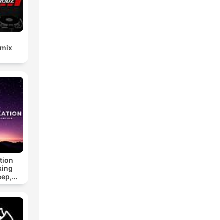
emix
tion
xing
eep,
 &
n