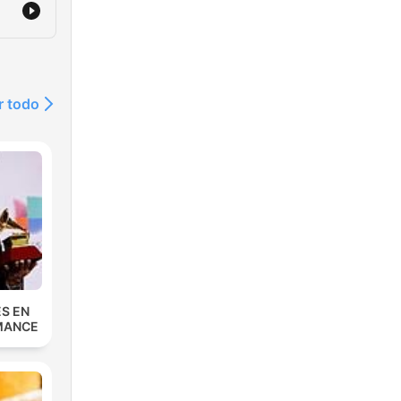
r todo
S EN
MANCE