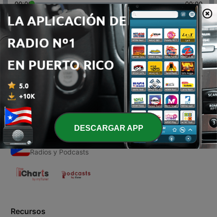
00:00
00:00
Episodios
-
1
Navida
18 nov. 2020
DESCARGAR APP
Emisoras de Puerto Rico
Radios y Podcasts
Recursos