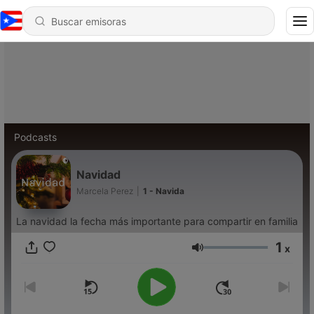
Podcasts
Navidad
Marcela Perez
|
1 - Navida
La navidad la fecha más importante para compartir en familia
1
x
Volumen