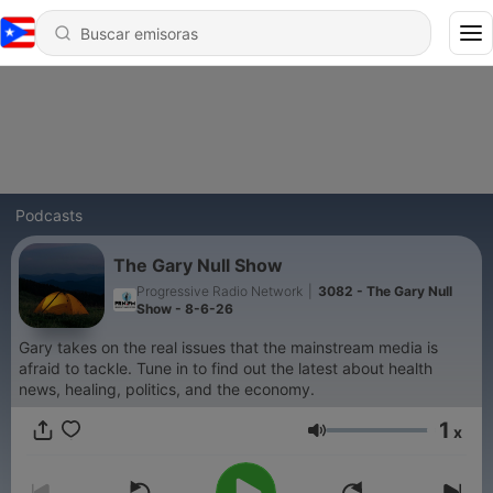
Podcasts
The Gary Null Show
Progressive Radio Network
|
3082 - The Gary Null
Show - 8-6-26
Gary takes on the real issues that the mainstream media is
afraid to tackle. Tune in to find out the latest about health
news, healing, politics, and the economy.
1
x
Volumen