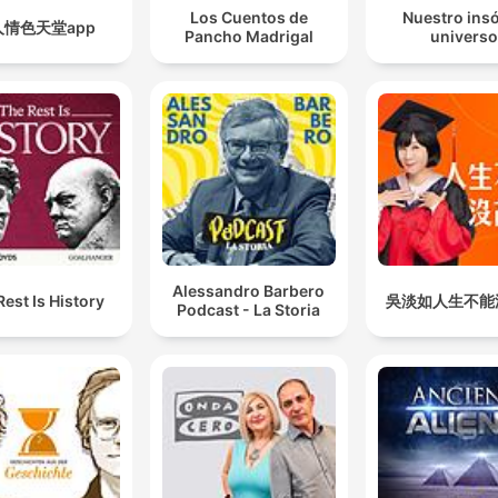
Los Cuentos de
Nuestro insó
人情色天堂app
Pancho Madrigal
universo
Alessandro Barbero
Rest Is History
吳淡如人生不能
Podcast - La Storia