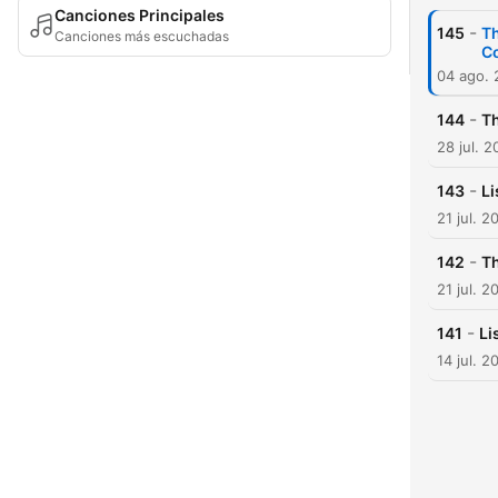
Canciones Principales
-
145
Th
Canciones más escuchadas
Co
04 ago.
-
144
Th
28 jul. 
-
143
Li
21 jul. 2
-
142
Th
21 jul. 2
-
141
Li
14 jul. 2