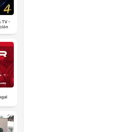
 TV -
cción
ugal