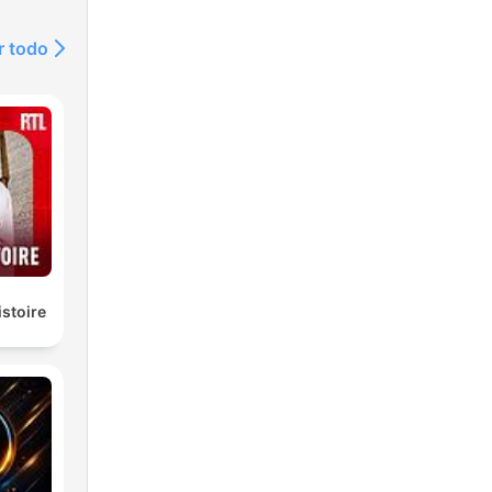
r todo
istoire