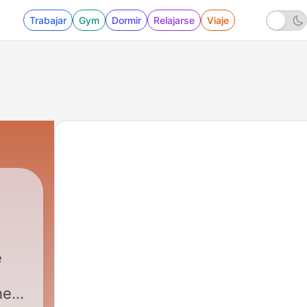
Trabajar
Gym
Dormir
Relajarse
Viaje
e
he