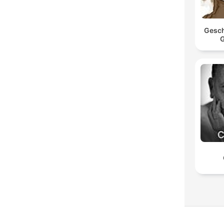
Gesch
G