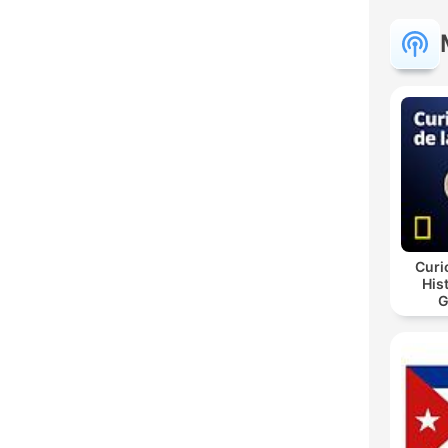
Curi
His
G