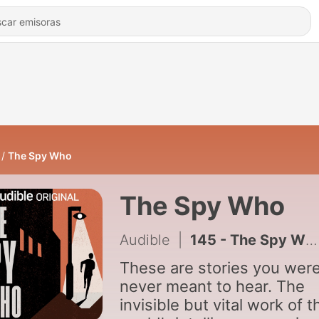
The Spy Who
The Spy Who
Audible
|
145 - The Spy Who Became Stalin's Greatest | Eastbound From The Cotswolds | 3
These are stories you wer
never meant to hear. The
invisible but vital work of t