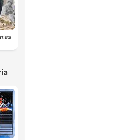
rtista
ria