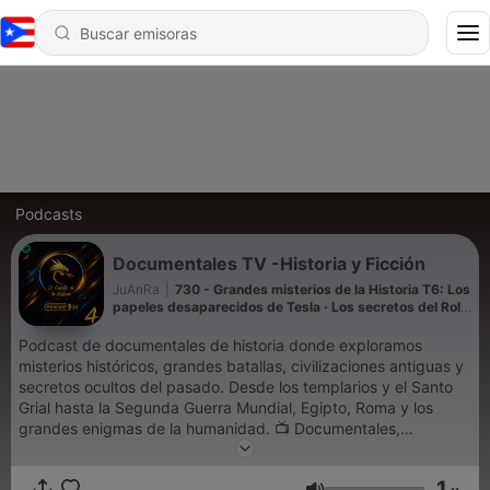
Podcasts
Documentales TV -Historia y Ficción
JuAnRa
|
730 - Grandes misterios de la Historia T6: Los
papeles desaparecidos de Tesla · Los secretos del Rollo
de Cobre
Podcast de documentales de historia donde exploramos
misterios históricos, grandes batallas, civilizaciones antiguas y
secretos ocultos del pasado. Desde los templarios y el Santo
Grial hasta la Segunda Guerra Mundial, Egipto, Roma y los
grandes enigmas de la humanidad. 📺 Documentales,
Biografías, Mitología, política , Audiolibros, Egipto, Roma, la CIA
etc. !! los mejores documentales de la TV. Somos imparciales y
1