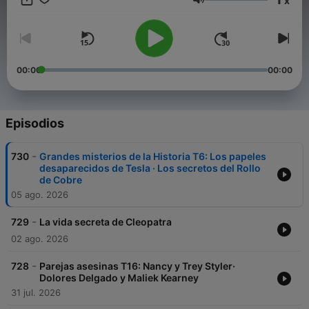
x
se publican sin importar que sean de Derechas o izquierdas ,
Volumen
Religiosos o Ateos. En algunos estarás de acuerdo y en otros …
te enfadarás 😉
00:00
00:00
Episodios
-
730
Grandes misterios de la Historia T6: Los papeles
desaparecidos de Tesla · Los secretos del Rollo
de Cobre
05 ago. 2026
-
729
La vida secreta de Cleopatra
02 ago. 2026
-
728
Parejas asesinas T16: Nancy y Trey Styler·
Dolores Delgado y Maliek Kearney
31 jul. 2026