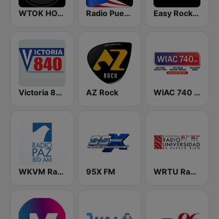
WTOK HOT 102
Radio Puerto Rico PR
Easy Rock Puerto Rico
Victoria 840 AM
AZ Rock
WIAC 740 AM
WKVM Radio Paz 810 AM
95X FM
WRTU Radio Universidad FM