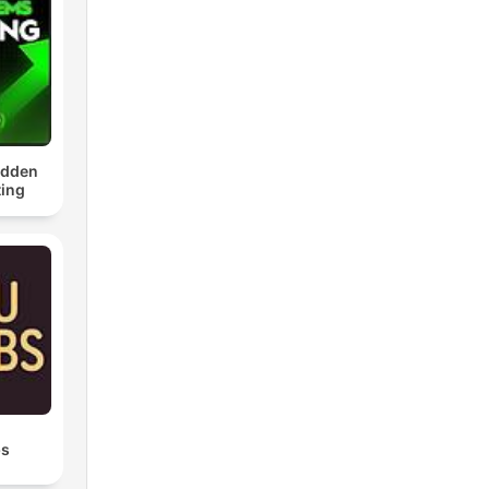
idden
ing
bs