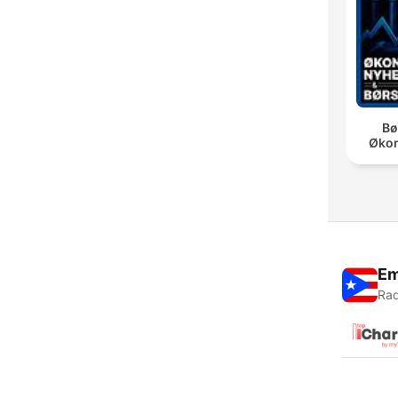
Bø
Øko
Em
Rad