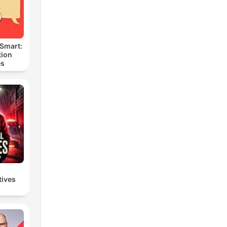
 Smart:
ion
es
tives