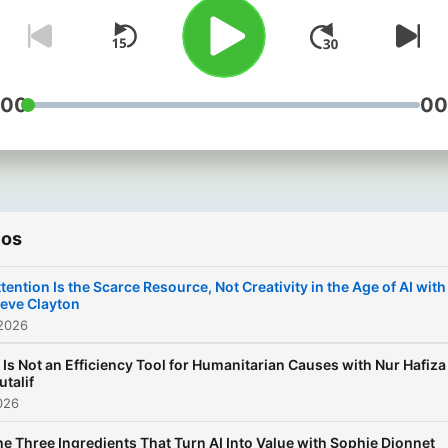
entrepreneurs, and though
leaders on the ideas and
forces shaping global mark
— from Asia to the rest of 
:00
00
world.
ios
tention Is the Scarce Resource, Not Creativity in the Age of AI with
teve Clayton
 2026
 Is Not an Efficiency Tool for Humanitarian Causes with Nur Hafiza
talif
2026
e Three Ingredients That Turn AI Into Value with Sophie Dionnet