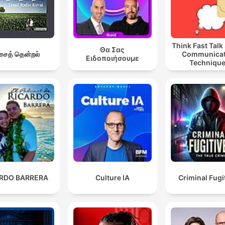
Think Fast Talk
Θα Σας
ைத் தென்றல்
Communicat
Ειδοποιήσουμε
Techniqu
ARDO BARRERA
Culture IA
Criminal Fugi