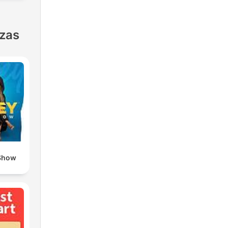
nzas
Show