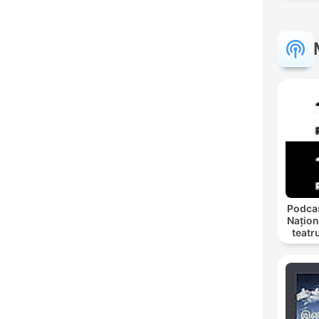
Podcas
Națion
teatr