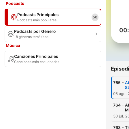
Podcasts
Podcasts Principales
50
Podcasts más populares
00
Podcasts por Género
18 géneros temáticos
Música
Canciones Principales
Canciones más escuchadas
Episod
-
765
At
S
06 ago.
-
764
AI
Mu
30 jul. 
-
763
Th