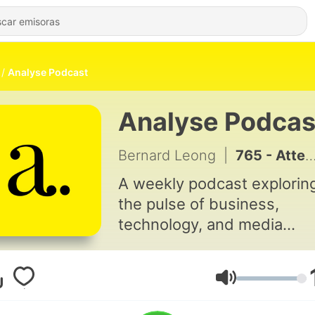
Analyse Podcast
Analyse Podcas
Bernard Leong
|
765 - Attention Is the Scarce Resource, Not Creativity in the Age of AI with Steve Clayton
A weekly podcast explorin
the pulse of business,
technology, and media
worldwide. Hosted by Ber
Leong, the show features i
depth conversations with
Volumen
leading journalists, executi