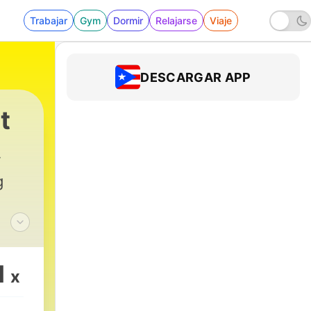
Trabajar
Gym
Dormir
Relajarse
Viaje
DESCARGAR APP
t
g
nard
n-
1
x
ves,