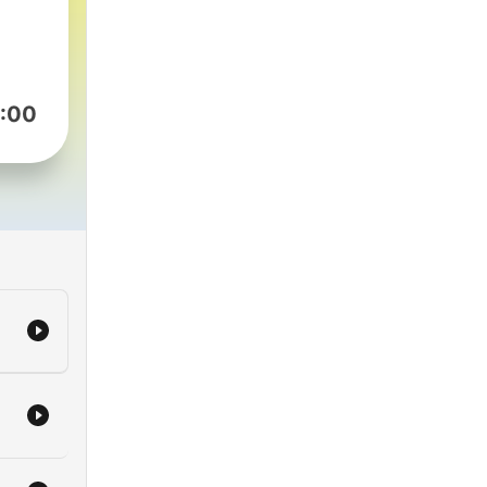
t
ets
the
:00