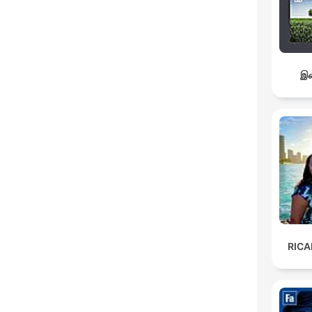
இச
RIC