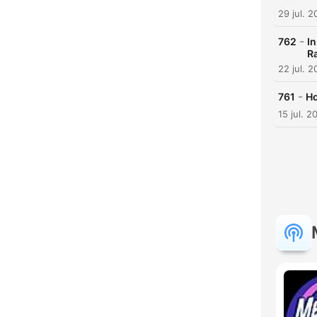
29 jul. 
-
762
I
Ra
22 jul. 
-
761
Ho
15 jul. 2