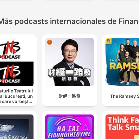
Más podcasts internacionales de Fina
turile Teatrului
al București, un
財經一路發
The Ramsey 
u care vorbește
cu tine