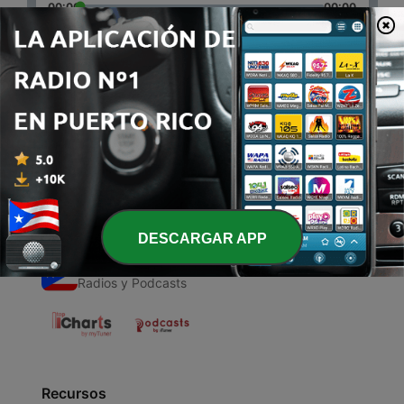
00:00
00:00
Episodios
-
1
EL ESPIRITU DEL BOSQUE
28 jun. 2020
DESCARGAR APP
Emisoras de Puerto Rico
Radios y Podcasts
Recursos