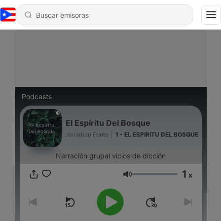
Podcasts
El Espíritu Del Bosque
Jonathan Fonte
|
1 - EL ESPIRITU DEL BOSQUE
Narración grupal vicios de dicción
1
x
Volumen